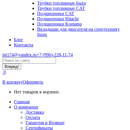
Трубки топливные Isuzu
Трубки топливные CAT
Подшипники CAT
Подшипники Hitachi
Подшипники Komatsu
Вкладыши для двигателя на спецтехнику
Isuzu
Блог
Контакты
int174@yandex.ru
+7 (996)-228-11-74
Страница
Поиск:
WhatsApp
открывается
0
в
новом
В корзину
Оформить
окне
Нет товаров в корзине.
Главная
О компании
Доставка
Оплата
Гарантия и Возврат
Сертификаты