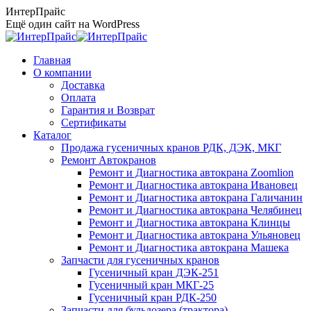
Перейти
ИнтерПрайс
к
Ещё один сайт на WordPress
содержанию
Главная
О компании
Доставка
Оплата
Гарантия и Возврат
Сертификаты
Каталог
Продажа гусеничных кранов РДК, ДЭК, МКГ
Ремонт Автокранов
Ремонт и Диагностика автокрана Zoomlion
Ремонт и Диагностика автокрана Ивановец
Ремонт и Диагностика автокрана Галичанин
Ремонт и Диагностика автокрана Челябинец
Ремонт и Диагностика автокрана Клинцы
Ремонт и Диагностика автокрана Ульяновец
Ремонт и Диагностика автокрана Машека
Запчасти для гусеничных кранов
Гусеничный кран ДЭК-251
Гусеничный кран МКГ-25
Гусеничный кран РДК-250
Запчасти для бульдозера (трактора)