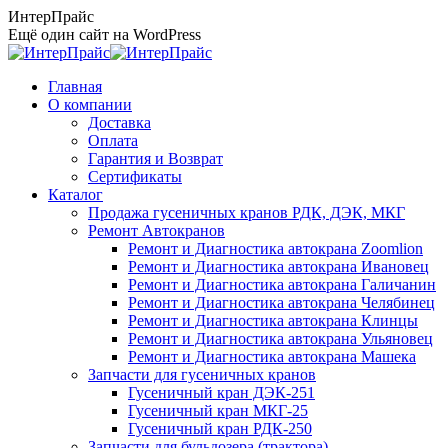
Перейти
ИнтерПрайс
к
Ещё один сайт на WordPress
содержанию
Главная
О компании
Доставка
Оплата
Гарантия и Возврат
Сертификаты
Каталог
Продажа гусеничных кранов РДК, ДЭК, МКГ
Ремонт Автокранов
Ремонт и Диагностика автокрана Zoomlion
Ремонт и Диагностика автокрана Ивановец
Ремонт и Диагностика автокрана Галичанин
Ремонт и Диагностика автокрана Челябинец
Ремонт и Диагностика автокрана Клинцы
Ремонт и Диагностика автокрана Ульяновец
Ремонт и Диагностика автокрана Машека
Запчасти для гусеничных кранов
Гусеничный кран ДЭК-251
Гусеничный кран МКГ-25
Гусеничный кран РДК-250
Запчасти для бульдозера (трактора)