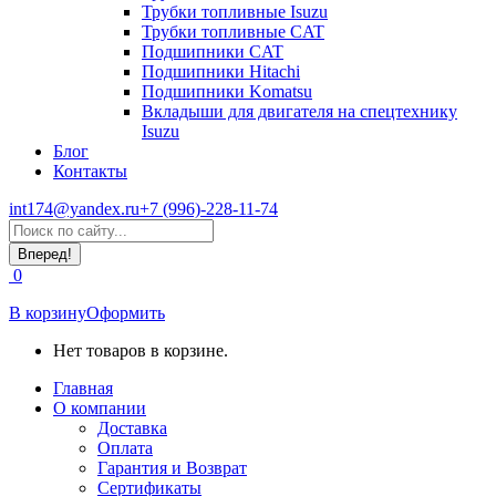
Трубки топливные Isuzu
Трубки топливные CAT
Подшипники CAT
Подшипники Hitachi
Подшипники Komatsu
Вкладыши для двигателя на спецтехнику
Isuzu
Блог
Контакты
int174@yandex.ru
+7 (996)-228-11-74
Страница
Поиск:
WhatsApp
открывается
0
в
новом
В корзину
Оформить
окне
Нет товаров в корзине.
Главная
О компании
Доставка
Оплата
Гарантия и Возврат
Сертификаты