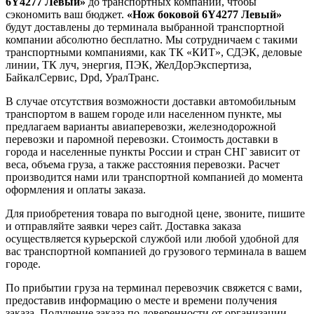
6Y4277 Левый»
до транспортных компаний, чтобы
сэкономить ваш бюджет.
«Нож боковой 6Y4277 Левый»
будут доставлены до терминала выбранной транспортной
компании абсолютно бесплатно. Мы сотрудничаем с такими
транспортными компаниями, как ТК «КИТ», СДЭК, деловые
линии, ТК луч, энергия, ПЭК, ЖелДорЭкспертиза,
БайкалСервис, Dpd, УралТранс.
В случае отсутствия возможности доставки автомобильным
транспортом в вашем городе или населенном пункте, мы
предлагаем варианты авиаперевозки, железнодорожной
перевозки и паромной перевозки. Стоимость доставки в
города и населенные пункты России и стран СНГ зависит от
веса, объема груза, а также расстояния перевозки. Расчет
производится нами или транспортной компанией до момента
оформления и оплаты заказа.
Для приобретения товара по выгодной цене, звоните, пишите
и отправляйте заявки через сайт. Доставка заказа
осуществляется курьерской службой или любой удобной для
вас транспортной компанией до грузового терминала в вашем
городе.
По прибытии груза на терминал перевозчик свяжется с вами,
предоставив информацию о месте и времени получения
заказа. Получение заказа по доверенности от организации