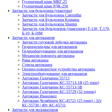
Гусеничный кран МКГ-25
Гусеничный кран РДК-250
Запчасти для бульдозера (трактора)
Запчасти для Бульдозера Caterpillar
Запчасти для Бульдозера Komatsu
Запчасти для Бульдозера Shantui
Запчасти для бульдозеров (тракторов) Т-130, Т-170,
Б-10, Б-10М
Запчасти для автокранов
Запчасти грузовой лебедки автокрана
Гидроцилиндры для автокранов
Гидрооборудование для автокранов
Механизм поворота автокрана
Рама автокрана
Стрела автокрана
Опорно-поворотное устройства автокрана
Электрооборудование для автокранов
Автокран Галичанин 55713
Автокран Галичанин КС-55713-1В (25 тонн)
Автокран Галичанин КС-55713-5В
Автокран Галичанин КС-55729 (32 тонны)
Автокран Ивановец
Автокран Челябинец КС-45721 (25 тонн) / 32т
КС-55730 / 40т. КС-65711
Запчасти для экскаваторов