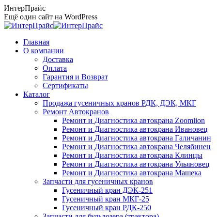
Перейти
ИнтерПрайс
к
Ещё один сайт на WordPress
содержанию
Главная
О компании
Доставка
Оплата
Гарантия и Возврат
Сертификаты
Каталог
Продажа гусеничных кранов РДК, ДЭК, МКГ
Ремонт Автокранов
Ремонт и Диагностика автокрана Zoomlion
Ремонт и Диагностика автокрана Ивановец
Ремонт и Диагностика автокрана Галичанин
Ремонт и Диагностика автокрана Челябинец
Ремонт и Диагностика автокрана Клинцы
Ремонт и Диагностика автокрана Ульяновец
Ремонт и Диагностика автокрана Машека
Запчасти для гусеничных кранов
Гусеничный кран ДЭК-251
Гусеничный кран МКГ-25
Гусеничный кран РДК-250
Запчасти для бульдозера (трактора)