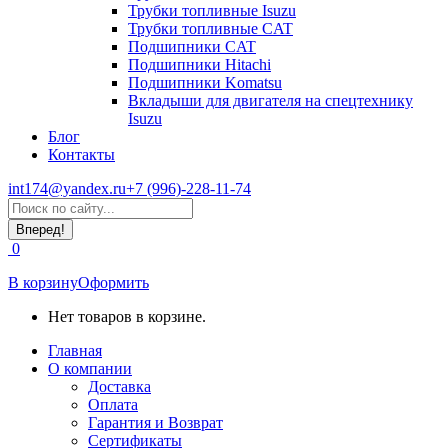
Трубки топливные Isuzu
Трубки топливные CAT
Подшипники CAT
Подшипники Hitachi
Подшипники Komatsu
Вкладыши для двигателя на спецтехнику
Isuzu
Блог
Контакты
int174@yandex.ru
+7 (996)-228-11-74
Страница
Поиск:
WhatsApp
открывается
0
в
новом
В корзину
Оформить
окне
Нет товаров в корзине.
Главная
О компании
Доставка
Оплата
Гарантия и Возврат
Сертификаты