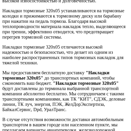
высокой износостойкостью и долговечностью.
Накладки тормозные 320х05 устанавливаются на тормозные
колодки и прижимаются к тормозному диску или барабану
при нажатии на педаль тормоза. Благодаря высокой
теплопроводности материала накладок тепло, выделяющееся
при трении, эффективно отводится, что предотвращает
перегрев тормозной системы.
Накладки тормозные 320х05 отличаются высокой
надежностью и безопасностью, что делает их одним из
наиболее распространенных типов тормозных накладок для
тяжелой техники.
Мы предоставляем бесплатную доставку
"Накладки
тормозные 320х05"
до транспортных компаний, чтобы
сэкономить ваш бюджет.
"Накладки тормозные 320х05"
будут доставлены до терминала выбранной транспортной
компании абсолютно бесплатно. Мы сотрудничаем с такими
транспортными компаниями, как ТК "КИТ", СДЭК, деловые
линии, ТК луч, энергия, ПЭК, ЖелДорЭкспертиза,
БайкалСервис, Dpd, УралТранс.
В случае отсутствия возможности доставки автомобильным
транспортом в вашем городе или населенном пункте, мы
предлагаем варианты авиаперевозки, железнодорожной