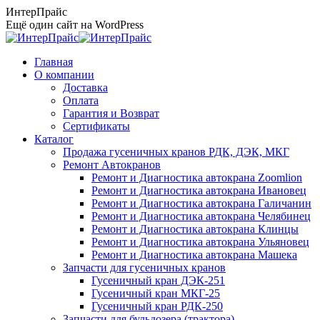
Перейти
ИнтерПрайс
к
Ещё один сайт на WordPress
содержанию
Главная
О компании
Доставка
Оплата
Гарантия и Возврат
Сертификаты
Каталог
Продажа гусеничных кранов РДК, ДЭК, МКГ
Ремонт Автокранов
Ремонт и Диагностика автокрана Zoomlion
Ремонт и Диагностика автокрана Ивановец
Ремонт и Диагностика автокрана Галичанин
Ремонт и Диагностика автокрана Челябинец
Ремонт и Диагностика автокрана Клинцы
Ремонт и Диагностика автокрана Ульяновец
Ремонт и Диагностика автокрана Машека
Запчасти для гусеничных кранов
Гусеничный кран ДЭК-251
Гусеничный кран МКГ-25
Гусеничный кран РДК-250
Запчасти для бульдозера (трактора)