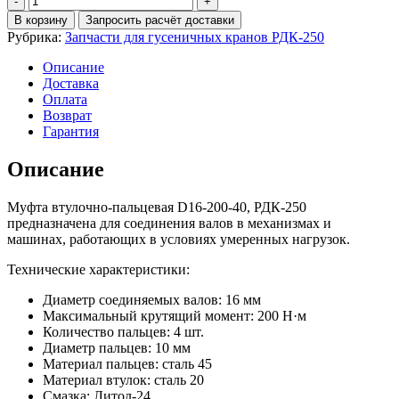
Муфта
В корзину
Запросить расчёт доставки
втулочно-
Рубрика:
Запчасти для гусеничных кранов РДК-250
пальцевая
D16-
Описание
200-
Доставка
40,
Оплата
РДК-250
Возврат
Гарантия
Описание
Муфта втулочно-пальцевая D16-200-40, РДК-250
предназначена для соединения валов в механизмах и
машинах, работающих в условиях умеренных нагрузок.
Технические характеристики:
Диаметр соединяемых валов: 16 мм
Максимальный крутящий момент: 200 Н·м
Количество пальцев: 4 шт.
Диаметр пальцев: 10 мм
Материал пальцев: сталь 45
Материал втулок: сталь 20
Смазка: Литол-24