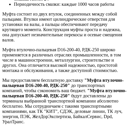
Периодичность смазки: каждые 1000 часов работы
Муфта состоит из двух втулок, соединенных между собой
пальцами. Втулки имеют цилиндрические отверстия для
установки на валы, а пальцы обеспечивают передачу
крутящего момента. Конструкция муфты проста и надежна,
она допускает незначительные перекосы и осевые смещения
валов.
Муфта втулочно-пальцевая D16-200-40, РДК-250 широко
применяется в различных отраслях промышленности, в том
числе в машиностроении, металлургии, строительстве и
других. Она отличается высокой надежностью, простотой
монтажа и обслуживания, а также доступной стоимостью.
Мы предоставляем бесплатную доставку
"Муфта втулочно-
пальцевая D16-200-40, РДК-250"
до транспортных
компаний, чтобы сэкономить ваш бюджет.
"Муфта втулочно-
пальцевая D16-200-40, РДК-250"
будут доставлены до
терминала выбранной транспортной компании абсолютно
бесплатно. Мы сотрудничаем с такими транспортными
компаниями, как ТК "КИТ", СДЭК, деловые линии, ТК луч,
энергия, ПЭК, ЖелДорЭкспертиза, БайкалСервис, Dpd,
УралТранс.