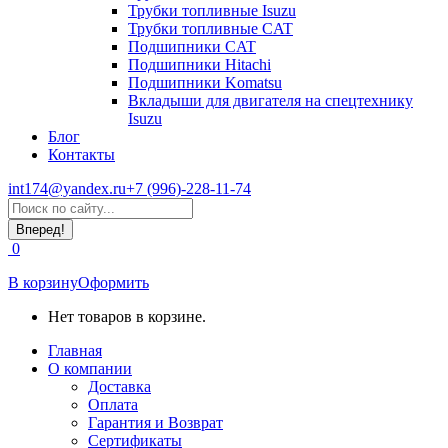
Трубки топливные Isuzu
Трубки топливные CAT
Подшипники CAT
Подшипники Hitachi
Подшипники Komatsu
Вкладыши для двигателя на спецтехнику
Isuzu
Блог
Контакты
int174@yandex.ru
+7 (996)-228-11-74
Страница
Поиск:
WhatsApp
открывается
0
в
новом
В корзину
Оформить
окне
Нет товаров в корзине.
Главная
О компании
Доставка
Оплата
Гарантия и Возврат
Сертификаты