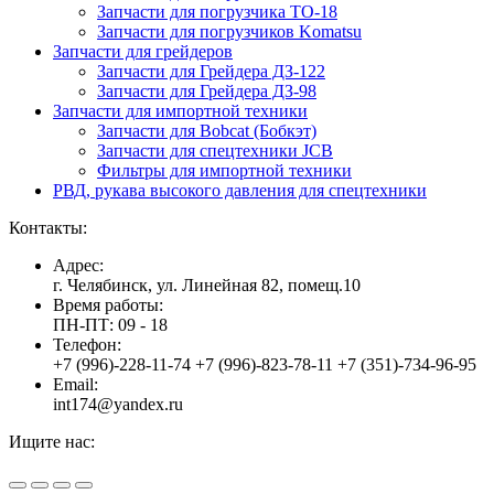
Запчасти для погрузчика ТО-18
Запчасти для погрузчиков Komatsu
Запчасти для грейдеров
Запчасти для Грейдера ДЗ-122
Запчасти для Грейдера ДЗ-98
Запчасти для импортной техники
Запчасти для Bobcat (Бобкэт)
Запчасти для спецтехники JCB
Фильтры для импортной техники
РВД, рукава высокого давления для спецтехники
Контакты:
Адрес:
г. Челябинск, ул. Линейная 82, помещ.10
Время работы:
ПН-ПТ: 09 - 18
Телефон:
+7 (996)-228-11-74 +7 (996)-823-78-11 +7 (351)-734-96-95
Email:
int174@yandex.ru
Ищите нас:
Страница
Страница
Страница
Вверх