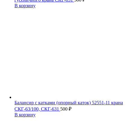
В корзину
Балансир с катками (опорный каток) 52551-11 крана
СКГ-63/100, СКГ-631
500
₽
В корзину