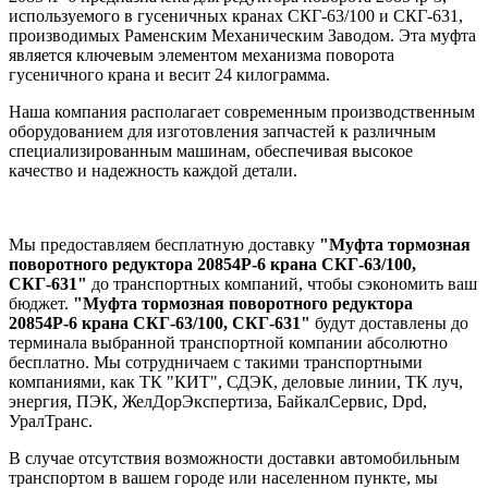
используемого в гусеничных кранах СКГ-63/100 и СКГ-631,
производимых Раменским Механическим Заводом. Эта муфта
является ключевым элементом механизма поворота
гусеничного крана и весит 24 килограмма.
Наша компания располагает современным производственным
оборудованием для изготовления запчастей к различным
специализированным машинам, обеспечивая высокое
качество и надежность каждой детали.
Мы предоставляем бесплатную доставку
"Муфта тормозная
поворотного редуктора 20854Р-6 крана СКГ-63/100,
СКГ-631"
до транспортных компаний, чтобы сэкономить ваш
бюджет.
"Муфта тормозная поворотного редуктора
20854Р-6 крана СКГ-63/100, СКГ-631"
будут доставлены до
терминала выбранной транспортной компании абсолютно
бесплатно. Мы сотрудничаем с такими транспортными
компаниями, как ТК "КИТ", СДЭК, деловые линии, ТК луч,
энергия, ПЭК, ЖелДорЭкспертиза, БайкалСервис, Dpd,
УралТранс.
В случае отсутствия возможности доставки автомобильным
транспортом в вашем городе или населенном пункте, мы