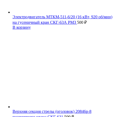
Электродвигатель МТКМ-511-6/20 (16 кВт, 920 об/мин)
на гусеничный кран СКГ-63А РМЗ
500
₽
В корзину
Верхняя секция стрелы (оголовок) 20846р-8
гусеничного крана СКГ-631
500
₽