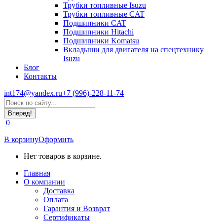
Трубки топливные Isuzu
Трубки топливные CAT
Подшипники CAT
Подшипники Hitachi
Подшипники Komatsu
Вкладыши для двигателя на спецтехнику
Isuzu
Блог
Контакты
int174@yandex.ru
+7 (996)-228-11-74
Страница
Поиск:
WhatsApp
открывается
0
в
новом
В корзину
Оформить
окне
Нет товаров в корзине.
Главная
О компании
Доставка
Оплата
Гарантия и Возврат
Сертификаты