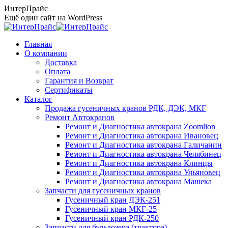
Перейти
ИнтерПрайс
к
Ещё один сайт на WordPress
содержанию
Главная
О компании
Доставка
Оплата
Гарантия и Возврат
Сертификаты
Каталог
Продажа гусеничных кранов РДК, ДЭК, МКГ
Ремонт Автокранов
Ремонт и Диагностика автокрана Zoomlion
Ремонт и Диагностика автокрана Ивановец
Ремонт и Диагностика автокрана Галичанин
Ремонт и Диагностика автокрана Челябинец
Ремонт и Диагностика автокрана Клинцы
Ремонт и Диагностика автокрана Ульяновец
Ремонт и Диагностика автокрана Машека
Запчасти для гусеничных кранов
Гусеничный кран ДЭК-251
Гусеничный кран МКГ-25
Гусеничный кран РДК-250
Запчасти для бульдозера (трактора)