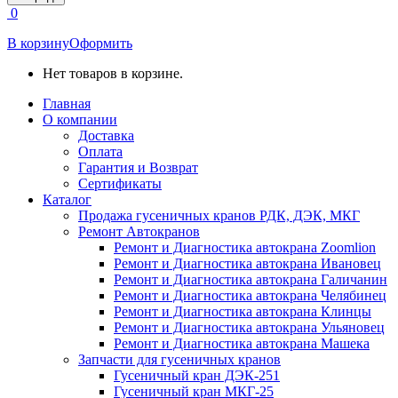
открывается
0
в
новом
В корзину
Оформить
окне
Нет товаров в корзине.
Главная
О компании
Доставка
Оплата
Гарантия и Возврат
Сертификаты
Каталог
Продажа гусеничных кранов РДК, ДЭК, МКГ
Ремонт Автокранов
Ремонт и Диагностика автокрана Zoomlion
Ремонт и Диагностика автокрана Ивановец
Ремонт и Диагностика автокрана Галичанин
Ремонт и Диагностика автокрана Челябинец
Ремонт и Диагностика автокрана Клинцы
Ремонт и Диагностика автокрана Ульяновец
Ремонт и Диагностика автокрана Машека
Запчасти для гусеничных кранов
Гусеничный кран ДЭК-251
Гусеничный кран МКГ-25