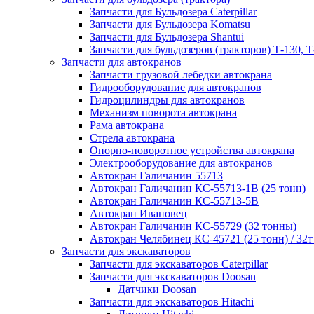
Запчасти для Бульдозера Caterpillar
Запчасти для Бульдозера Komatsu
Запчасти для Бульдозера Shantui
Запчасти для бульдозеров (тракторов) Т-130, Т
Запчасти для автокранов
Запчасти грузовой лебедки автокрана
Гидрооборудование для автокранов
Гидроцилиндры для автокранов
Механизм поворота автокрана
Рама автокрана
Стрела автокрана
Опорно-поворотное устройства автокрана
Электрооборудование для автокранов
Автокран Галичанин 55713
Автокран Галичанин КС-55713-1В (25 тонн)
Автокран Галичанин КС-55713-5В
Автокран Ивановец
Автокран Галичанин КС-55729 (32 тонны)
Автокран Челябинец КС-45721 (25 тонн) / 32т
Запчасти для экскаваторов
Запчасти для экскаваторов Caterpillar
Запчасти для экскаваторов Doosan
Датчики Doosan
Запчасти для экскаваторов Hitachi