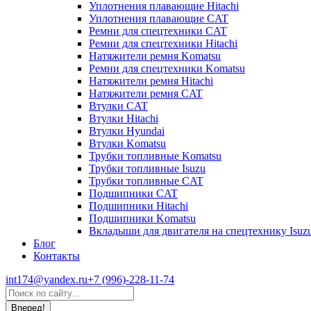
Уплотнения плавающие Hitachi
Уплотнения плавающие CAT
Ремни для спецтехники CAT
Ремни для спецтехники Hitachi
Натяжители ремня Komatsu
Ремни для спецтехники Komatsu
Натяжители ремня Hitachi
Натяжители ремня CAT
Втулки CAT
Втулки Hitachi
Втулки Hyundai
Втулки Komatsu
Трубки топливные Komatsu
Трубки топливные Isuzu
Трубки топливные CAT
Подшипники CAT
Подшипники Hitachi
Подшипники Komatsu
Вкладыши для двигателя на спецтехнику Isuz
Блог
Контакты
int174@yandex.ru
+7 (996)-228-11-74
Страница
Поиск:
WhatsApp