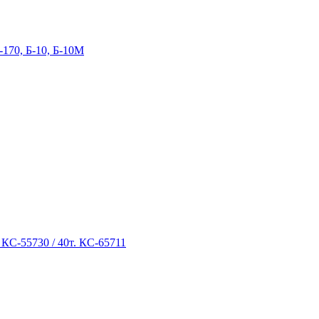
-170, Б-10, Б-10М
 КС-55730 / 40т. КС-65711