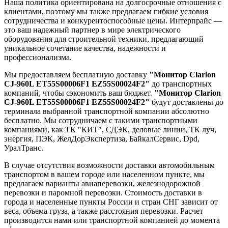
Наша политика ориентирована на долгосрочные отношения с
клиентами, поэтому мы также предлагаем гибкие условия
сотрудничества и конкурентоспособные цены. Интерпрайс —
это ваш надежный партнер в мире электрического
оборудования для строительной техники, предлагающий
уникальное сочетание качества, надежности и
профессионализма.
Мы предоставляем бесплатную доставку
"Монитор Clarion
CJ-960L ET55S00006F1 EZ55S00024F2"
до транспортных
компаний, чтобы сэкономить ваш бюджет.
"Монитор Clarion
CJ-960L ET55S00006F1 EZ55S00024F2"
будут доставлены до
терминала выбранной транспортной компании абсолютно
бесплатно. Мы сотрудничаем с такими транспортными
компаниями, как ТК "КИТ", СДЭК, деловые линии, ТК луч,
энергия, ПЭК, ЖелДорЭкспертиза, БайкалСервис, Dpd,
УралТранс.
В случае отсутствия возможности доставки автомобильным
транспортом в вашем городе или населенном пункте, мы
предлагаем варианты авиаперевозки, железнодорожной
перевозки и паромной перевозки. Стоимость доставки в
города и населенные пункты России и стран СНГ зависит от
веса, объема груза, а также расстояния перевозки. Расчет
производится нами или транспортной компанией до момента