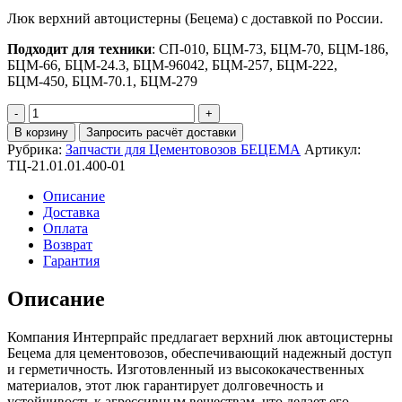
Люк верхний автоцистерны (Бецема) с доставкой по России.
Подходит для техники
: СП-010, БЦМ-73, БЦМ-70, БЦМ-186,
БЦМ-66, БЦМ-24.3, БЦМ-96042, БЦМ-257, БЦМ-222,
БЦМ-450, БЦМ-70.1, БЦМ-279
Количество
Люк
В корзину
Запросить расчёт доставки
верхний
Рубрика:
Запчасти для Цементовозов БЕЦЕМА
Артикул:
автоцистерны
ТЦ-21.01.01.400-01
(Бецема)
Описание
Доставка
Оплата
Возврат
Гарантия
Описание
Компания Интерпрайс предлагает верхний люк автоцистерны
Бецема для цементовозов, обеспечивающий надежный доступ
и герметичность. Изготовленный из высококачественных
материалов, этот люк гарантирует долговечность и
устойчивость к агрессивным веществам, что делает его