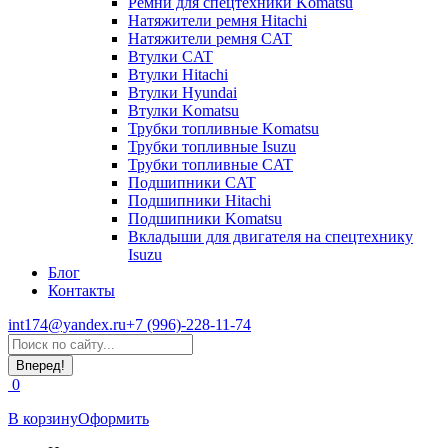
Ремни для спецтехники Komatsu
Натяжители ремня Hitachi
Натяжители ремня CAT
Втулки CAT
Втулки Hitachi
Втулки Hyundai
Втулки Komatsu
Трубки топливные Komatsu
Трубки топливные Isuzu
Трубки топливные CAT
Подшипники CAT
Подшипники Hitachi
Подшипники Komatsu
Вкладыши для двигателя на спецтехнику
Isuzu
Блог
Контакты
int174@yandex.ru
+7 (996)-228-11-74
Страница
Поиск:
WhatsApp
открывается
0
в
новом
В корзину
Оформить
окне