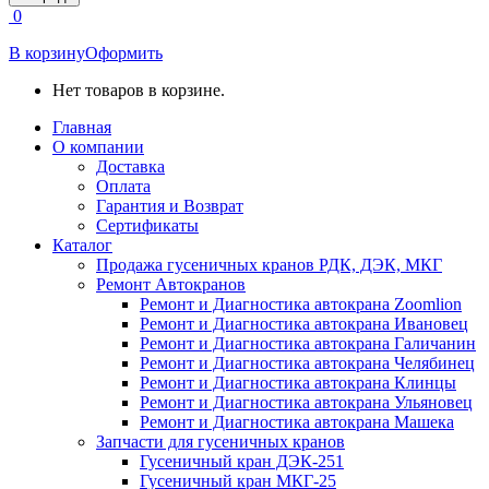
открывается
0
в
новом
В корзину
Оформить
окне
Нет товаров в корзине.
Главная
О компании
Доставка
Оплата
Гарантия и Возврат
Сертификаты
Каталог
Продажа гусеничных кранов РДК, ДЭК, МКГ
Ремонт Автокранов
Ремонт и Диагностика автокрана Zoomlion
Ремонт и Диагностика автокрана Ивановец
Ремонт и Диагностика автокрана Галичанин
Ремонт и Диагностика автокрана Челябинец
Ремонт и Диагностика автокрана Клинцы
Ремонт и Диагностика автокрана Ульяновец
Ремонт и Диагностика автокрана Машека
Запчасти для гусеничных кранов
Гусеничный кран ДЭК-251
Гусеничный кран МКГ-25