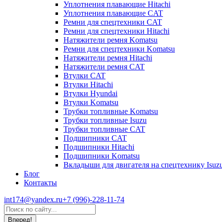
Уплотнения плавающие Hitachi
Уплотнения плавающие CAT
Ремни для спецтехники CAT
Ремни для спецтехники Hitachi
Натяжители ремня Komatsu
Ремни для спецтехники Komatsu
Натяжители ремня Hitachi
Натяжители ремня CAT
Втулки CAT
Втулки Hitachi
Втулки Hyundai
Втулки Komatsu
Трубки топливные Komatsu
Трубки топливные Isuzu
Трубки топливные CAT
Подшипники CAT
Подшипники Hitachi
Подшипники Komatsu
Вкладыши для двигателя на спецтехнику Isuz
Блог
Контакты
int174@yandex.ru
+7 (996)-228-11-74
Страница
Поиск:
WhatsApp