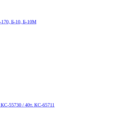
-170, Б-10, Б-10М
 КС-55730 / 40т. КС-65711