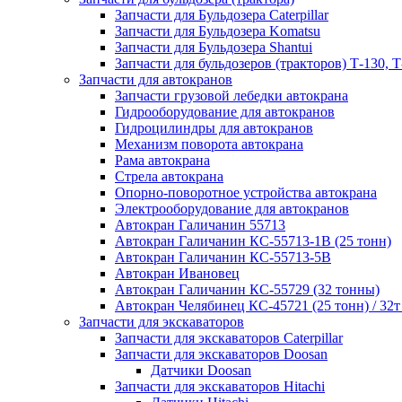
Запчасти для Бульдозера Caterpillar
Запчасти для Бульдозера Komatsu
Запчасти для Бульдозера Shantui
Запчасти для бульдозеров (тракторов) Т-130, Т
Запчасти для автокранов
Запчасти грузовой лебедки автокрана
Гидрооборудование для автокранов
Гидроцилиндры для автокранов
Механизм поворота автокрана
Рама автокрана
Стрела автокрана
Опорно-поворотное устройства автокрана
Электрооборудование для автокранов
Автокран Галичанин 55713
Автокран Галичанин КС-55713-1В (25 тонн)
Автокран Галичанин КС-55713-5В
Автокран Ивановец
Автокран Галичанин КС-55729 (32 тонны)
Автокран Челябинец КС-45721 (25 тонн) / 32т
Запчасти для экскаваторов
Запчасти для экскаваторов Caterpillar
Запчасти для экскаваторов Doosan
Датчики Doosan
Запчасти для экскаваторов Hitachi