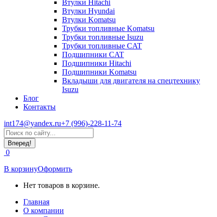
Втулки Hitachi
Втулки Hyundai
Втулки Komatsu
Трубки топливные Komatsu
Трубки топливные Isuzu
Трубки топливные CAT
Подшипники CAT
Подшипники Hitachi
Подшипники Komatsu
Вкладыши для двигателя на спецтехнику
Isuzu
Блог
Контакты
int174@yandex.ru
+7 (996)-228-11-74
Страница
Поиск:
WhatsApp
открывается
0
в
новом
В корзину
Оформить
окне
Нет товаров в корзине.
Главная
О компании