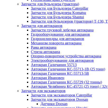
Запчасти для бульдозера (трактора)
Запчасти для Бульдозера Caterpillar
Запчасти для Бульдозера Komatsu
Запчасти для Бульдозера Shantui
Запчасти для бульдозеров (тракторов) Т-130, Т
Запчасти для автокранов
Запчасти грузовой лебедки автокрана
Гидрооборудование для автокранов
Гидроцилиндры для автокранов
Механизм поворота автокрана
Рама автокрана
Стрела автокрана
Опорно-поворотное устройства автокрана
Электрооборудование для автокранов
Автокран Галичанин 55713
Автокран Галичанин КС-55713-1В (25 тонн)
Автокран Галичанин КС-55713-5В
Автокран Ивановец
Автокран Галичанин КС-55729 (32 тонны)
Автокран Челябинец КС-45721 (25 тонн) / 32т
Запчасти для экскаваторов
Запчасти для экскаваторов Caterpillar
Запчасти для экскаваторов Doosan
Датчики Doosan