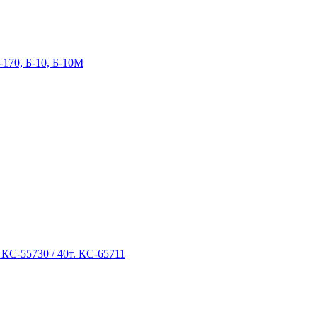
-170, Б-10, Б-10М
 КС-55730 / 40т. КС-65711