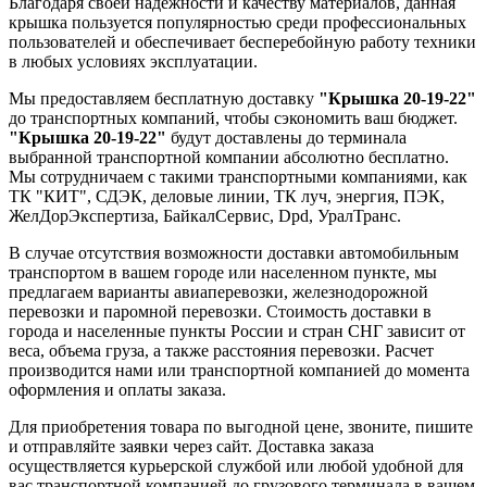
Благодаря своей надежности и качеству материалов, данная
крышка пользуется популярностью среди профессиональных
пользователей и обеспечивает бесперебойную работу техники
в любых условиях эксплуатации.
Мы предоставляем бесплатную доставку
"Крышка 20-19-22"
до транспортных компаний, чтобы сэкономить ваш бюджет.
"Крышка 20-19-22"
будут доставлены до терминала
выбранной транспортной компании абсолютно бесплатно.
Мы сотрудничаем с такими транспортными компаниями, как
ТК "КИТ", СДЭК, деловые линии, ТК луч, энергия, ПЭК,
ЖелДорЭкспертиза, БайкалСервис, Dpd, УралТранс.
В случае отсутствия возможности доставки автомобильным
транспортом в вашем городе или населенном пункте, мы
предлагаем варианты авиаперевозки, железнодорожной
перевозки и паромной перевозки. Стоимость доставки в
города и населенные пункты России и стран СНГ зависит от
веса, объема груза, а также расстояния перевозки. Расчет
производится нами или транспортной компанией до момента
оформления и оплаты заказа.
Для приобретения товара по выгодной цене, звоните, пишите
и отправляйте заявки через сайт. Доставка заказа
осуществляется курьерской службой или любой удобной для
вас транспортной компанией до грузового терминала в вашем