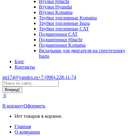
Втулки Hitachi
Втулки Hyundai
Втулки Komatsu
Трубки топливные Komatsu
Трубки топливные Isuzu
Трубки топливные CAT
Подшипники CAT
Подшипники Hitachi
Подшипники Komatsu
Вкладыши для двигателя на спецтехнику
Isuzu
Блог
Контакты
int174@yandex.ru
+7 (996)-228-11-74
Страница
Поиск:
WhatsApp
открывается
0
в
новом
В корзину
Оформить
окне
Нет товаров в корзине.
Главная
О компании