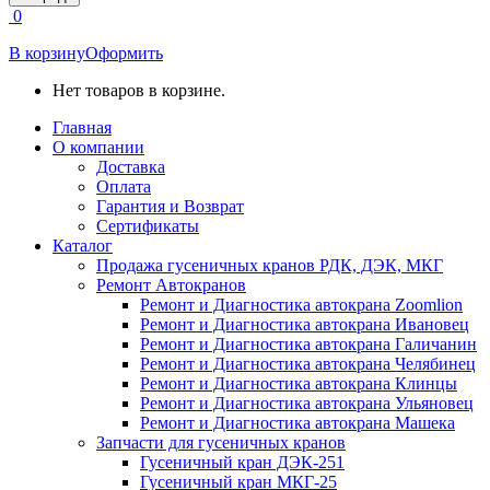
открывается
0
в
новом
В корзину
Оформить
окне
Нет товаров в корзине.
Главная
О компании
Доставка
Оплата
Гарантия и Возврат
Сертификаты
Каталог
Продажа гусеничных кранов РДК, ДЭК, МКГ
Ремонт Автокранов
Ремонт и Диагностика автокрана Zoomlion
Ремонт и Диагностика автокрана Ивановец
Ремонт и Диагностика автокрана Галичанин
Ремонт и Диагностика автокрана Челябинец
Ремонт и Диагностика автокрана Клинцы
Ремонт и Диагностика автокрана Ульяновец
Ремонт и Диагностика автокрана Машека
Запчасти для гусеничных кранов
Гусеничный кран ДЭК-251
Гусеничный кран МКГ-25