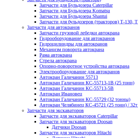
Запчасти для Бульдозера Caterpillar
Запчасти для Бульдозера Komatsu
Запчасти для Бульдозера Shantui
Запчасти для бульдозеров (тракторов) Т-130, Т
Запчасти для автокранов
Запчасти грузовой лебедки автокрана
Гидрооборудование для автокранов
Гидроцилиндры для автокранов
Механизм поворота автокрана
Рама автокрана
Стрела автокрана
Опорно-поворотное устройства автокрана
Электрооборудование для автокранов
Автокран Галичанин 55713
Автокран Галичанин КС-55713-1В (25 тонн)
Автокран Галичанин КС-55713-5В
Автокран Ивановец
Автокран Галичанин КС-55729 (32 тонны)
Автокран Челябинец КС-45721 (25 тонн) / 32т
Запчасти для экскаваторов
Запчасти для экскаваторов Caterpillar
Запчасти для экскаваторов Doosan
Датчики Doosan
Запчасти для экскаваторов Hitachi