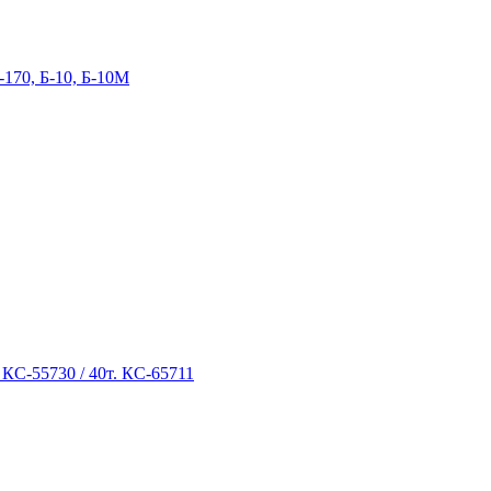
-170, Б-10, Б-10М
 КС-55730 / 40т. КС-65711