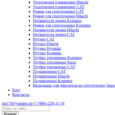
Уплотнения плавающие Hitachi
Уплотнения плавающие CAT
Ремни для спецтехники CAT
Ремни для спецтехники Hitachi
Натяжители ремня Komatsu
Ремни для спецтехники Komatsu
Натяжители ремня Hitachi
Натяжители ремня CAT
Втулки CAT
Втулки Hitachi
Втулки Hyundai
Втулки Komatsu
Трубки топливные Komatsu
Трубки топливные Isuzu
Трубки топливные CAT
Подшипники CAT
Подшипники Hitachi
Подшипники Komatsu
Вкладыши для двигателя на спецтехнику Isuz
Блог
Контакты
int174@yandex.ru
+7 (996)-228-11-74
Страница
Поиск:
WhatsApp