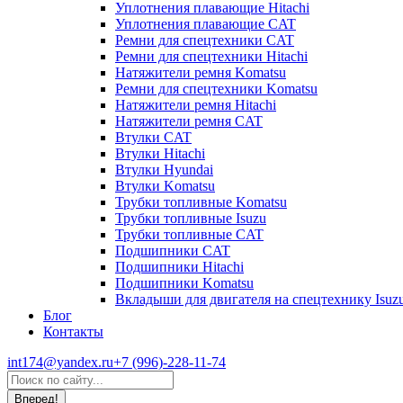
Уплотнения плавающие Hitachi
Уплотнения плавающие CAT
Ремни для спецтехники CAT
Ремни для спецтехники Hitachi
Натяжители ремня Komatsu
Ремни для спецтехники Komatsu
Натяжители ремня Hitachi
Натяжители ремня CAT
Втулки CAT
Втулки Hitachi
Втулки Hyundai
Втулки Komatsu
Трубки топливные Komatsu
Трубки топливные Isuzu
Трубки топливные CAT
Подшипники CAT
Подшипники Hitachi
Подшипники Komatsu
Вкладыши для двигателя на спецтехнику Isuz
Блог
Контакты
int174@yandex.ru
+7 (996)-228-11-74
Страница
Поиск:
WhatsApp