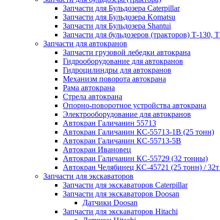
Запчасти для Бульдозера Caterpillar
Запчасти для Бульдозера Komatsu
Запчасти для Бульдозера Shantui
Запчасти для бульдозеров (тракторов) Т-130, Т
Запчасти для автокранов
Запчасти грузовой лебедки автокрана
Гидрооборудование для автокранов
Гидроцилиндры для автокранов
Механизм поворота автокрана
Рама автокрана
Стрела автокрана
Опорно-поворотное устройства автокрана
Электрооборудование для автокранов
Автокран Галичанин 55713
Автокран Галичанин КС-55713-1В (25 тонн)
Автокран Галичанин КС-55713-5В
Автокран Ивановец
Автокран Галичанин КС-55729 (32 тонны)
Автокран Челябинец КС-45721 (25 тонн) / 32т
Запчасти для экскаваторов
Запчасти для экскаваторов Caterpillar
Запчасти для экскаваторов Doosan
Датчики Doosan
Запчасти для экскаваторов Hitachi