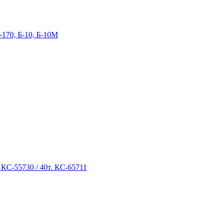
-170, Б-10, Б-10М
 КС-55730 / 40т. КС-65711