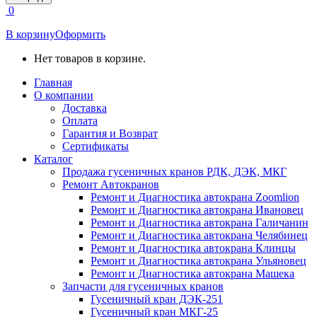
открывается
0
в
новом
В корзину
Оформить
окне
Нет товаров в корзине.
Главная
О компании
Доставка
Оплата
Гарантия и Возврат
Сертификаты
Каталог
Продажа гусеничных кранов РДК, ДЭК, МКГ
Ремонт Автокранов
Ремонт и Диагностика автокрана Zoomlion
Ремонт и Диагностика автокрана Ивановец
Ремонт и Диагностика автокрана Галичанин
Ремонт и Диагностика автокрана Челябинец
Ремонт и Диагностика автокрана Клинцы
Ремонт и Диагностика автокрана Ульяновец
Ремонт и Диагностика автокрана Машека
Запчасти для гусеничных кранов
Гусеничный кран ДЭК-251
Гусеничный кран МКГ-25