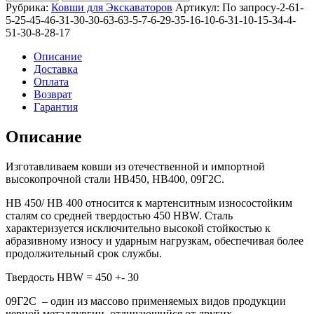
усиленный
Рубрика:
Ковши для Экскаваторов
Артикул:
По запросу-2-61-
1,3м3
5-25-45-46-31-30-30-63-63-5-7-6-29-35-16-10-6-31-10-15-34-4-
для
51-30-8-28-17
DX200A
Описание
Доставка
Оплата
Возврат
Гарантия
Описание
Изготавливаем ковши из отечественной и импортной
высокопрочной стали HB450, HB400, 09Г2С.
HB 450/ HB 400 относится к мартенситным износостойким
сталям со средней твердостью 450 HBW. Сталь
характеризуется исключительно высокой стойкостью к
абразивному износу и ударным нагрузкам, обеспечивая более
продолжительный срок службы.
Твердость HBW = 450 +- 30
09Г2С – один из массово применяемых видов продукции
черной металлургии, отличающийся от других