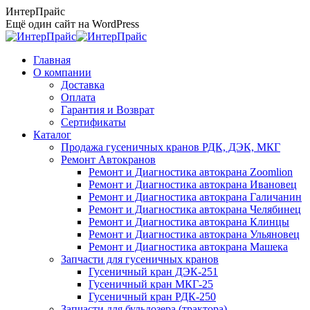
Перейти
ИнтерПрайс
к
Ещё один сайт на WordPress
содержанию
Главная
О компании
Доставка
Оплата
Гарантия и Возврат
Сертификаты
Каталог
Продажа гусеничных кранов РДК, ДЭК, МКГ
Ремонт Автокранов
Ремонт и Диагностика автокрана Zoomlion
Ремонт и Диагностика автокрана Ивановец
Ремонт и Диагностика автокрана Галичанин
Ремонт и Диагностика автокрана Челябинец
Ремонт и Диагностика автокрана Клинцы
Ремонт и Диагностика автокрана Ульяновец
Ремонт и Диагностика автокрана Машека
Запчасти для гусеничных кранов
Гусеничный кран ДЭК-251
Гусеничный кран МКГ-25
Гусеничный кран РДК-250
Запчасти для бульдозера (трактора)