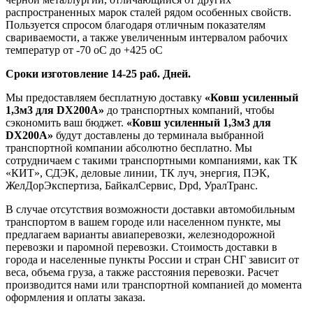
распространенных марок сталей рядом особенных свойств.
Пользуется спросом благодаря отличным показателям
свариваемости, а также увеличенным интервалом рабочих
температур от -70 оС до +425 оС
Сроки изготовление 14-25 раб. Дней.
Мы предоставляем бесплатную доставку
«Ковш усиленный
1,3м3 для DX200A»
до транспортных компаний, чтобы
сэкономить ваш бюджет.
«Ковш усиленный 1,3м3 для
DX200A»
будут доставлены до терминала выбранной
транспортной компании абсолютно бесплатно. Мы
сотрудничаем с такими транспортными компаниями, как ТК
«КИТ», СДЭК, деловые линии, ТК луч, энергия, ПЭК,
ЖелДорЭкспертиза, БайкалСервис, Dpd, УралТранс.
В случае отсутствия возможности доставки автомобильным
транспортом в вашем городе или населенном пункте, мы
предлагаем варианты авиаперевозки, железнодорожной
перевозки и паромной перевозки. Стоимость доставки в
города и населенные пункты России и стран СНГ зависит от
веса, объема груза, а также расстояния перевозки. Расчет
производится нами или транспортной компанией до момента
оформления и оплаты заказа.