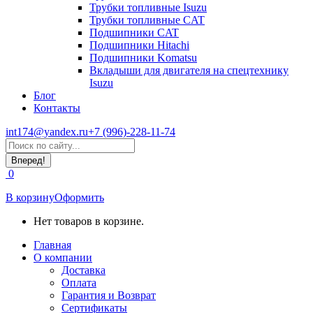
Трубки топливные Isuzu
Трубки топливные CAT
Подшипники CAT
Подшипники Hitachi
Подшипники Komatsu
Вкладыши для двигателя на спецтехнику
Isuzu
Блог
Контакты
int174@yandex.ru
+7 (996)-228-11-74
Страница
Поиск:
WhatsApp
открывается
0
в
новом
В корзину
Оформить
окне
Нет товаров в корзине.
Главная
О компании
Доставка
Оплата
Гарантия и Возврат
Сертификаты