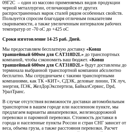
09Г2С – один из массово применяемых видов продукции
черной металлургии, отличающийся от других
распространенных марок сталей рядом особенных свойств.
Пользуется спросом благодаря отличным показателям
свариваемости, а также увеличенным интервалом рабочих
температур от -70 оС до +425 оС
Сроки изготовление 14-25 раб. Дней.
Мы предоставляем бесплатную доставку
«Ковш
траншейный 600мм для CAT318D2L»
до транспортных
компаний, чтобы сэкономить ваш бюджет.
«Ковш
траншейный 600мм для CAT318D2L»
будут доставлены до
терминала выбранной транспортной компании абсолютно
бесплатно. Мы сотрудничаем с такими транспортными
компаниями, как ТК «КИТ», СДЭК, деловые линии, ТК луч,
энергия, ПЭК, ЖелДорЭкспертиза, БайкалСервис, Dpd,
УралТранс.
В случае отсутствия возможности доставки автомобильным
транспортом в вашем городе или населенном пункте, мы
предлагаем варианты авиаперевозки, железнодорожной
перевозки и паромной перевозки. Стоимость доставки в
города и населенные пункты России и стран СНГ зависит от
веса, объема груза, а также расстояния перевозки. Расчет