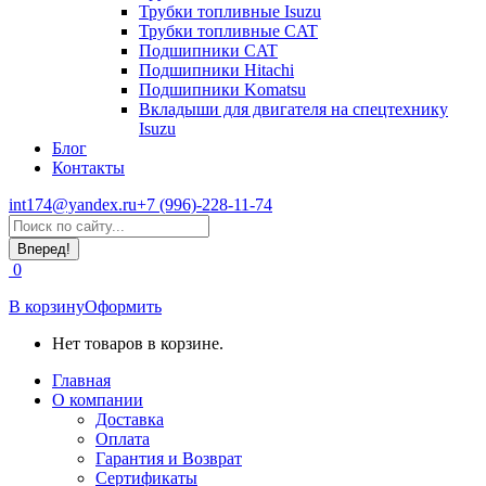
Трубки топливные Isuzu
Трубки топливные CAT
Подшипники CAT
Подшипники Hitachi
Подшипники Komatsu
Вкладыши для двигателя на спецтехнику
Isuzu
Блог
Контакты
int174@yandex.ru
+7 (996)-228-11-74
Страница
Поиск:
WhatsApp
открывается
0
в
новом
В корзину
Оформить
окне
Нет товаров в корзине.
Главная
О компании
Доставка
Оплата
Гарантия и Возврат
Сертификаты