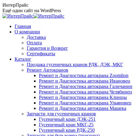
Перейти
ИнтерПрайс
к
Ещё один сайт на WordPress
содержанию
Главная
О компании
Доставка
Оплата
Гарантия и Возврат
Сертификаты
Каталог
Продажа гусеничных кранов РДК, ДЭК, МКГ
Ремонт Автокранов
Ремонт и Диагностика автокрана Zoomlion
Ремонт и Диагностика автокрана Ивановец
Ремонт и Диагностика автокрана Галичанин
Ремонт и Диагностика автокрана Челябинец
Ремонт и Диагностика автокрана Клинцы
Ремонт и Диагностика автокрана Ульяновец
Ремонт и Диагностика автокрана Машека
Запчасти для гусеничных кранов
Гусеничный кран ДЭК-251
Гусеничный кран МКГ-25
Гусеничный кран РДК-250
Запчасти для бульдозера (трактора)