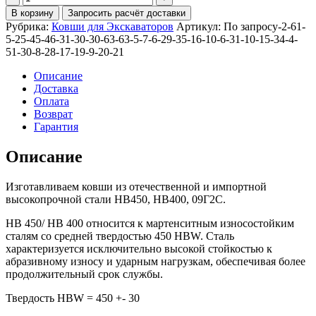
Ковш
В корзину
Запросить расчёт доставки
траншейный
Рубрика:
Ковши для Экскаваторов
Артикул:
По запросу-2-61-
600мм
5-25-45-46-31-30-30-63-63-5-7-6-29-35-16-10-6-31-10-15-34-4-
для
51-30-8-28-17-19-9-20-21
CAT318D2L
Описание
Доставка
Оплата
Возврат
Гарантия
Описание
Изготавливаем ковши из отечественной и импортной
высокопрочной стали HB450, HB400, 09Г2С.
HB 450/ HB 400 относится к мартенситным износостойким
сталям со средней твердостью 450 HBW. Сталь
характеризуется исключительно высокой стойкостью к
абразивному износу и ударным нагрузкам, обеспечивая более
продолжительный срок службы.
Твердость HBW = 450 +- 30