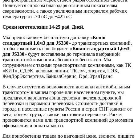
Пользуется спросом благодаря отличным показателям
свариваемости, а также увеличенным интервалом рабочих
температур от -70 оС до +425 оС
Сроки изготовление 14-25 раб. Дней.
Мы предоставляем бесплатную доставку
«Ковш
стандартный 1,6м3 для JS330»
до транспортных компаний,
чтобы сэкономить ваш бюджет.
«Ковш стандартный 1,6м3
для JS330»
будут доставлены до терминала выбранной
транспортной компании абсолютно бесплатно. Мы
сотрудничаем с такими транспортными компаниями, как ТК
«КИТ», СДЭК, деловые линии, ТК луч, энергия, ПЭК,
ЖелДорЭкспертиза, БайкалСервис, Dpd, УралТранс.
В случае отсутствия возможности доставки автомобильным
транспортом в вашем городе или населенном пункте, мы
предлагаем варианты авиаперевозки, железнодорожной
перевозки и паромной перевозки. Стоимость доставки в
города и населенные пункты России и стран СНГ зависит от
веса, объема груза, а также расстояния перевозки. Расчет
производится нами или транспортной компанией до момента
оформления и оплаты заказа.
Для приобретения товара по выгодной цене, звоните, пишите