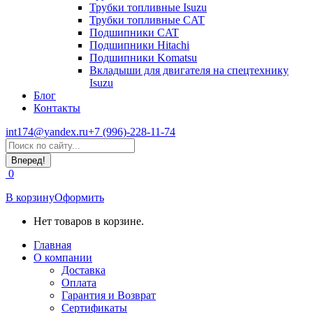
Трубки топливные Isuzu
Трубки топливные CAT
Подшипники CAT
Подшипники Hitachi
Подшипники Komatsu
Вкладыши для двигателя на спецтехнику
Isuzu
Блог
Контакты
int174@yandex.ru
+7 (996)-228-11-74
Страница
Поиск:
WhatsApp
открывается
0
в
новом
В корзину
Оформить
окне
Нет товаров в корзине.
Главная
О компании
Доставка
Оплата
Гарантия и Возврат
Сертификаты