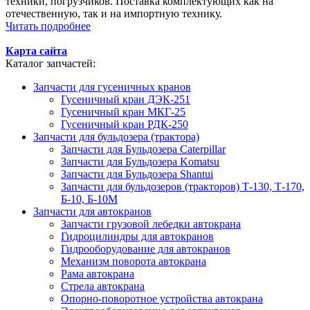
техники, погрузчиков. Поставка комплектующих как на
отечественную, так и на импортную технику.
Читать подробнее
Карта сайта
Каталог запчастей:
Запчасти для гусеничных кранов
Гусеничный кран ДЭК-251
Гусеничный кран МКГ-25
Гусеничный кран РДК-250
Запчасти для бульдозера (трактора)
Запчасти для Бульдозера Caterpillar
Запчасти для Бульдозера Komatsu
Запчасти для Бульдозера Shantui
Запчасти для бульдозеров (тракторов) Т-130, Т-170,
Б-10, Б-10М
Запчасти для автокранов
Запчасти грузовой лебедки автокрана
Гидроцилиндры для автокранов
Гидрооборудование для автокранов
Механизм поворота автокрана
Рама автокрана
Стрела автокрана
Опорно-поворотное устройства автокрана