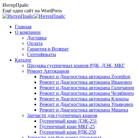
Перейти
ИнтерПрайс
к
Ещё один сайт на WordPress
содержанию
Главная
О компании
Доставка
Оплата
Гарантия и Возврат
Сертификаты
Каталог
Продажа гусеничных кранов РДК, ДЭК, МКГ
Ремонт Автокранов
Ремонт и Диагностика автокрана Zoomlion
Ремонт и Диагностика автокрана Ивановец
Ремонт и Диагностика автокрана Галичанин
Ремонт и Диагностика автокрана Челябинец
Ремонт и Диагностика автокрана Клинцы
Ремонт и Диагностика автокрана Ульяновец
Ремонт и Диагностика автокрана Машека
Запчасти для гусеничных кранов
Гусеничный кран ДЭК-251
Гусеничный кран МКГ-25
Гусеничный кран РДК-250
Запчасти для бульдозера (трактора)