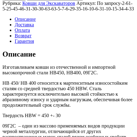
стандартный
Рубрика:
Ковши для Экскаваторов
Артикул:
По запросу-2-61-
1,6м3
5-25-45-46-31-30-30-63-63-5-7-6-29-35-16-10-6-31-10-15-34-4-33
для
JS330
Описание
Доставка
Оплата
Возврат
Гарантия
Описание
Изготавливаем ковши из отечественной и импортной
высокопрочной стали HB450, HB400, 09Г2С.
HB 450/ HB 400 относится к мартенситным износостойким
сталям со средней твердостью 450 HBW. Сталь
характеризуется исключительно высокой стойкостью к
абразивному износу и ударным нагрузкам, обеспечивая более
продолжительный срок службы.
Твердость HBW = 450 +- 30
09Г2С – один из массово применяемых видов продукции
черной металлургии, отличающийся от других
распространенных марок сталей рядом особенных свойств.