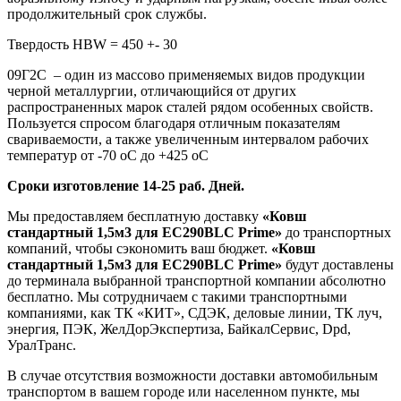
продолжительный срок службы.
Твердость HBW = 450 +- 30
09Г2С – один из массово применяемых видов продукции
черной металлургии, отличающийся от других
распространенных марок сталей рядом особенных свойств.
Пользуется спросом благодаря отличным показателям
свариваемости, а также увеличенным интервалом рабочих
температур от -70 оС до +425 оС
Сроки изготовление 14-25 раб. Дней.
Мы предоставляем бесплатную доставку
«Ковш
стандартный 1,5м3 для EC290BLC Prime»
до транспортных
компаний, чтобы сэкономить ваш бюджет.
«Ковш
стандартный 1,5м3 для EC290BLC Prime»
будут доставлены
до терминала выбранной транспортной компании абсолютно
бесплатно. Мы сотрудничаем с такими транспортными
компаниями, как ТК «КИТ», СДЭК, деловые линии, ТК луч,
энергия, ПЭК, ЖелДорЭкспертиза, БайкалСервис, Dpd,
УралТранс.
В случае отсутствия возможности доставки автомобильным
транспортом в вашем городе или населенном пункте, мы