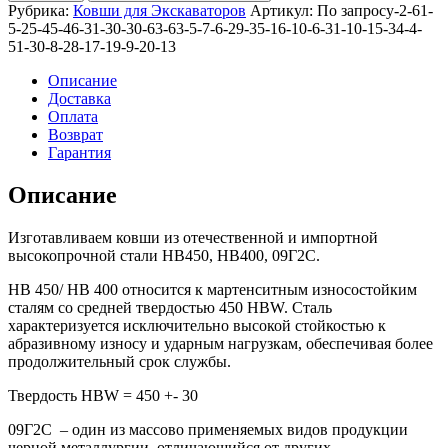
стандартный
Рубрика:
Ковши для Экскаваторов
Артикул:
По запросу-2-61-
1,5м3
5-25-45-46-31-30-30-63-63-5-7-6-29-35-16-10-6-31-10-15-34-4-
для
51-30-8-28-17-19-9-20-13
CAT324
Описание
Доставка
Оплата
Возврат
Гарантия
Описание
Изготавливаем ковши из отечественной и импортной
высокопрочной стали HB450, HB400, 09Г2С.
HB 450/ HB 400 относится к мартенситным износостойким
сталям со средней твердостью 450 HBW. Сталь
характеризуется исключительно высокой стойкостью к
абразивному износу и ударным нагрузкам, обеспечивая более
продолжительный срок службы.
Твердость HBW = 450 +- 30
09Г2С – один из массово применяемых видов продукции
черной металлургии, отличающийся от других