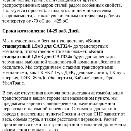
распространенных марок сталей рядом особенных свойств.
Пользуется спросом благодаря отличным показателям
свариваемости, а также увеличенным интервалом рабочих
температур от -70 оС до +425 оС
Сроки изготовление 14-25 раб. Дней.
Мы предоставляем бесплатную доставку
«Ковш
стандартный 1,5м3 для CAT324»
до транспортных
компаний, чтобы сэкономить ваш бюджет.
«Ковш
стандартный 1,5м3 для CAT324»
будут доставлены до
терминала выбранной транспортной компании абсолютно
бесплатно. Мы сотрудничаем с такими транспортными
компаниями, как ТК «КИТ», СДЭК, деловые линии, ТК луч,
энергия, ПЭК, ЖелДорЭкспертиза, БайкалСервис, Dpd,
УралТранс.
В случае отсутствия возможности доставки автомобильным
транспортом в вашем городе или населенном пункте, мы
предлагаем варианты авиаперевозки, железнодорожной
перевозки и паромной перевозки. Стоимость доставки в
города и населенные пункты России и стран СНГ зависит от
веса, объема груза, а также расстояния перевозки. Расчет
производится нами или транспортной компанией до момента
оформления и оплаты заказа.