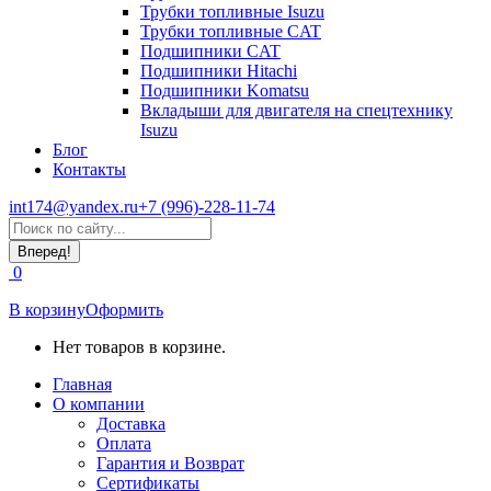
Трубки топливные Isuzu
Трубки топливные CAT
Подшипники CAT
Подшипники Hitachi
Подшипники Komatsu
Вкладыши для двигателя на спецтехнику
Isuzu
Блог
Контакты
int174@yandex.ru
+7 (996)-228-11-74
Страница
Поиск:
WhatsApp
открывается
0
в
новом
В корзину
Оформить
окне
Нет товаров в корзине.
Главная
О компании
Доставка
Оплата
Гарантия и Возврат
Сертификаты