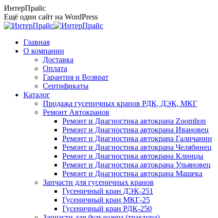
Перейти
ИнтерПрайс
к
Ещё один сайт на WordPress
содержанию
Главная
О компании
Доставка
Оплата
Гарантия и Возврат
Сертификаты
Каталог
Продажа гусеничных кранов РДК, ДЭК, МКГ
Ремонт Автокранов
Ремонт и Диагностика автокрана Zoomlion
Ремонт и Диагностика автокрана Ивановец
Ремонт и Диагностика автокрана Галичанин
Ремонт и Диагностика автокрана Челябинец
Ремонт и Диагностика автокрана Клинцы
Ремонт и Диагностика автокрана Ульяновец
Ремонт и Диагностика автокрана Машека
Запчасти для гусеничных кранов
Гусеничный кран ДЭК-251
Гусеничный кран МКГ-25
Гусеничный кран РДК-250
Запчасти для бульдозера (трактора)