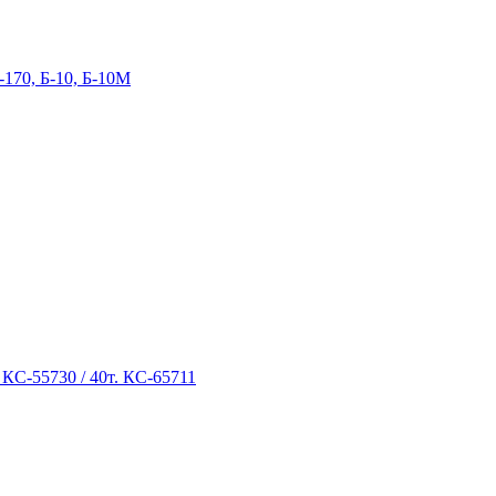
-170, Б-10, Б-10М
 КС-55730 / 40т. КС-65711