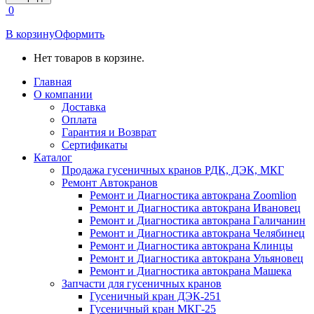
открывается
0
в
новом
В корзину
Оформить
окне
Нет товаров в корзине.
Главная
О компании
Доставка
Оплата
Гарантия и Возврат
Сертификаты
Каталог
Продажа гусеничных кранов РДК, ДЭК, МКГ
Ремонт Автокранов
Ремонт и Диагностика автокрана Zoomlion
Ремонт и Диагностика автокрана Ивановец
Ремонт и Диагностика автокрана Галичанин
Ремонт и Диагностика автокрана Челябинец
Ремонт и Диагностика автокрана Клинцы
Ремонт и Диагностика автокрана Ульяновец
Ремонт и Диагностика автокрана Машека
Запчасти для гусеничных кранов
Гусеничный кран ДЭК-251
Гусеничный кран МКГ-25