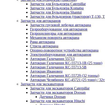
Запчасти для Бульдозера Caterpillar
Запчасти для Бульдозера Komatsu
Запчасти для Бульдозера Shantui
Запчасти для бульдозеров (тракторов) Т-130, Т
Запчасти для автокранов
Запчасти грузовой лебедки автокрана
Гидрооборудование для автокранов
Гидроцилиндры для автокранов
Механизм поворота автокрана
Рама автокрана
Стрела автокрана
Опорно-поворотное устройства автокрана
Электрооборудование для автокранов
Автокран Галичанин 55713
Автокран Галичанин КС-55713-1В (25 тонн)
Автокран Галичанин КС-55713-5В
Автокран Ивановец
Автокран Галичанин КС-55729 (32 тонны)
Автокран Челябинец КС-45721 (25 тонн) / 32т
Запчасти для экскаваторов
Запчасти для экскаваторов Caterpillar
Запчасти для экскаваторов Doosan
Датчики Doosan
Запчасти для экскаваторов Hitachi