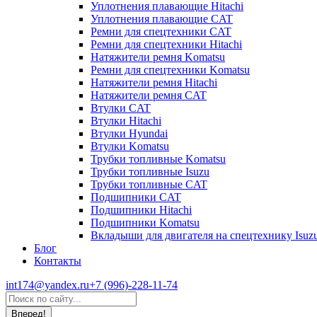
Уплотнения плавающие Hitachi
Уплотнения плавающие CAT
Ремни для спецтехники CAT
Ремни для спецтехники Hitachi
Натяжители ремня Komatsu
Ремни для спецтехники Komatsu
Натяжители ремня Hitachi
Натяжители ремня CAT
Втулки CAT
Втулки Hitachi
Втулки Hyundai
Втулки Komatsu
Трубки топливные Komatsu
Трубки топливные Isuzu
Трубки топливные CAT
Подшипники CAT
Подшипники Hitachi
Подшипники Komatsu
Вкладыши для двигателя на спецтехнику Isuz
Блог
Контакты
int174@yandex.ru
+7 (996)-228-11-74
Страница
Поиск:
WhatsApp