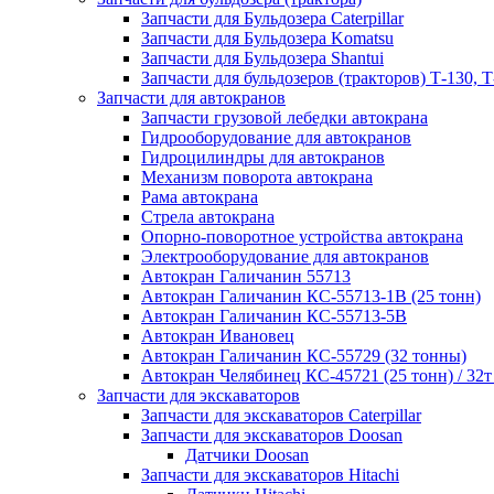
Запчасти для Бульдозера Caterpillar
Запчасти для Бульдозера Komatsu
Запчасти для Бульдозера Shantui
Запчасти для бульдозеров (тракторов) Т-130, Т
Запчасти для автокранов
Запчасти грузовой лебедки автокрана
Гидрооборудование для автокранов
Гидроцилиндры для автокранов
Механизм поворота автокрана
Рама автокрана
Стрела автокрана
Опорно-поворотное устройства автокрана
Электрооборудование для автокранов
Автокран Галичанин 55713
Автокран Галичанин КС-55713-1В (25 тонн)
Автокран Галичанин КС-55713-5В
Автокран Ивановец
Автокран Галичанин КС-55729 (32 тонны)
Автокран Челябинец КС-45721 (25 тонн) / 32т
Запчасти для экскаваторов
Запчасти для экскаваторов Caterpillar
Запчасти для экскаваторов Doosan
Датчики Doosan
Запчасти для экскаваторов Hitachi