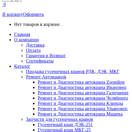
открывается
0
в
новом
В корзину
Оформить
окне
Нет товаров в корзине.
Главная
О компании
Доставка
Оплата
Гарантия и Возврат
Сертификаты
Каталог
Продажа гусеничных кранов РДК, ДЭК, МКГ
Ремонт Автокранов
Ремонт и Диагностика автокрана Zoomlion
Ремонт и Диагностика автокрана Ивановец
Ремонт и Диагностика автокрана Галичанин
Ремонт и Диагностика автокрана Челябинец
Ремонт и Диагностика автокрана Клинцы
Ремонт и Диагностика автокрана Ульяновец
Ремонт и Диагностика автокрана Машека
Запчасти для гусеничных кранов
Гусеничный кран ДЭК-251
Гусеничный кран МКГ-25