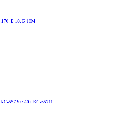
-170, Б-10, Б-10М
 КС-55730 / 40т. КС-65711