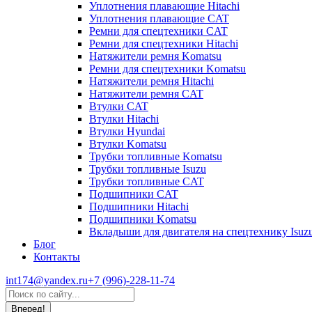
Уплотнения плавающие Hitachi
Уплотнения плавающие CAT
Ремни для спецтехники CAT
Ремни для спецтехники Hitachi
Натяжители ремня Komatsu
Ремни для спецтехники Komatsu
Натяжители ремня Hitachi
Натяжители ремня CAT
Втулки CAT
Втулки Hitachi
Втулки Hyundai
Втулки Komatsu
Трубки топливные Komatsu
Трубки топливные Isuzu
Трубки топливные CAT
Подшипники CAT
Подшипники Hitachi
Подшипники Komatsu
Вкладыши для двигателя на спецтехнику Isuz
Блог
Контакты
int174@yandex.ru
+7 (996)-228-11-74
Страница
Поиск:
WhatsApp