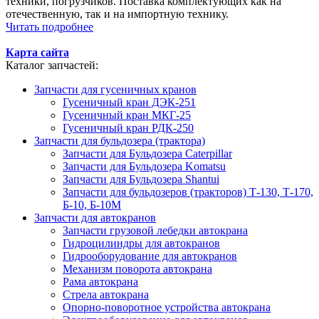
техники, погрузчиков. Поставка комплектующих как на
отечественную, так и на импортную технику.
Читать подробнее
Карта сайта
Каталог запчастей:
Запчасти для гусеничных кранов
Гусеничный кран ДЭК-251
Гусеничный кран МКГ-25
Гусеничный кран РДК-250
Запчасти для бульдозера (трактора)
Запчасти для Бульдозера Caterpillar
Запчасти для Бульдозера Komatsu
Запчасти для Бульдозера Shantui
Запчасти для бульдозеров (тракторов) Т-130, Т-170,
Б-10, Б-10М
Запчасти для автокранов
Запчасти грузовой лебедки автокрана
Гидроцилиндры для автокранов
Гидрооборудование для автокранов
Механизм поворота автокрана
Рама автокрана
Стрела автокрана
Опорно-поворотное устройства автокрана