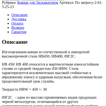
скальный
Рубрика:
Ковши для Экскаваторов
Артикул:
По запросу-2-61-
1,0м3
5-25-23
для
РС220-
Описание
8
Доставка
Оплата
Возврат
Гарантия
Описание
Изготавливаем ковши из отечественной и импортной
высокопрочной стали HB450, HB400, 09Г2С.
HB 450/ HB 400 относится к мартенситным износостойким
сталям со средней твердостью 450 HBW. Сталь
характеризуется исключительно высокой стойкостью к
абразивному износу и ударным нагрузкам, обеспечивая более
продолжительный срок службы.
Твердость HBW = 450 +- 30
09Г2С – один из массово применяемых видов продукции
черной металлургии, отличающийся от других
распространенных марок сталей рядом особенных свойств.