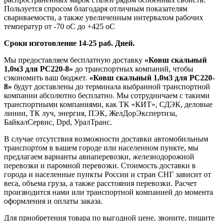
Пользуется спросом благодаря отличным показателям
свариваемости, а также увеличенным интервалом рабочих
температур от -70 оС до +425 оС
Сроки изготовление 14-25 раб. Дней.
Мы предоставляем бесплатную доставку
«Ковш скальный
1,0м3 для РС220-8»
до транспортных компаний, чтобы
сэкономить ваш бюджет.
«Ковш скальный 1,0м3 для РС220-
8»
будут доставлены до терминала выбранной транспортной
компании абсолютно бесплатно. Мы сотрудничаем с такими
транспортными компаниями, как ТК «КИТ», СДЭК, деловые
линии, ТК луч, энергия, ПЭК, ЖелДорЭкспертиза,
БайкалСервис, Dpd, УралТранс.
В случае отсутствия возможности доставки автомобильным
транспортом в вашем городе или населенном пункте, мы
предлагаем варианты авиаперевозки, железнодорожной
перевозки и паромной перевозки. Стоимость доставки в
города и населенные пункты России и стран СНГ зависит от
веса, объема груза, а также расстояния перевозки. Расчет
производится нами или транспортной компанией до момента
оформления и оплаты заказа.
Для приобретения товара по выгодной цене, звоните, пишите