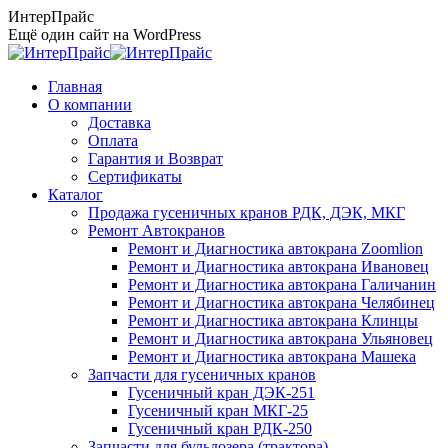
Перейти
ИнтерПрайс
к
Ещё один сайт на WordPress
содержанию
Главная
О компании
Доставка
Оплата
Гарантия и Возврат
Сертификаты
Каталог
Продажа гусеничных кранов РДК, ДЭК, МКГ
Ремонт Автокранов
Ремонт и Диагностика автокрана Zoomlion
Ремонт и Диагностика автокрана Ивановец
Ремонт и Диагностика автокрана Галичанин
Ремонт и Диагностика автокрана Челябинец
Ремонт и Диагностика автокрана Клинцы
Ремонт и Диагностика автокрана Ульяновец
Ремонт и Диагностика автокрана Машека
Запчасти для гусеничных кранов
Гусеничный кран ДЭК-251
Гусеничный кран МКГ-25
Гусеничный кран РДК-250
Запчасти для бульдозера (трактора)