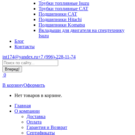
Трубки топливные Isuzu
Трубки топливные CAT
Подшипники CAT
Подшипники Hitachi
Подшипники Komatsu
Вкладыши для двигателя на спецтехнику
Isuzu
Блог
Контакты
int174@yandex.ru
+7 (996)-228-11-74
Страница
Поиск:
WhatsApp
открывается
0
в
новом
В корзину
Оформить
окне
Нет товаров в корзине.
Главная
О компании
Доставка
Оплата
Гарантия и Возврат
Сертификаты