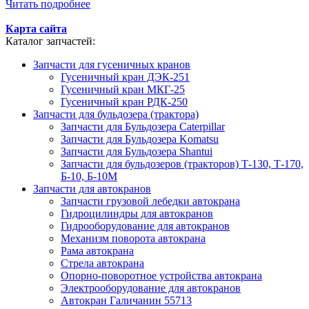
Читать подробнее
Карта сайта
Каталог запчастей:
Запчасти для гусеничных кранов
Гусеничный кран ДЭК-251
Гусеничный кран МКГ-25
Гусеничный кран РДК-250
Запчасти для бульдозера (трактора)
Запчасти для Бульдозера Caterpillar
Запчасти для Бульдозера Komatsu
Запчасти для Бульдозера Shantui
Запчасти для бульдозеров (тракторов) Т-130, Т-170,
Б-10, Б-10М
Запчасти для автокранов
Запчасти грузовой лебедки автокрана
Гидроцилиндры для автокранов
Гидрооборудование для автокранов
Механизм поворота автокрана
Рама автокрана
Стрела автокрана
Опорно-поворотное устройства автокрана
Электрооборудование для автокранов
Автокран Галичанин 55713