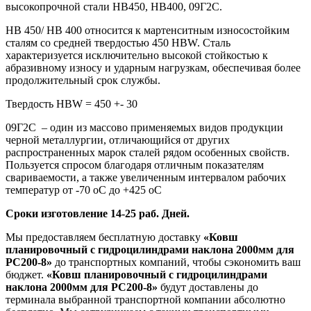
высокопрочной стали HB450, HB400, 09Г2С.
HB 450/ HB 400 относится к мартенситным износостойким
сталям со средней твердостью 450 HBW. Сталь
характеризуется исключительно высокой стойкостью к
абразивному износу и ударным нагрузкам, обеспечивая более
продолжительный срок службы.
Твердость HBW = 450 +- 30
09Г2С – один из массово применяемых видов продукции
черной металлургии, отличающийся от других
распространенных марок сталей рядом особенных свойств.
Пользуется спросом благодаря отличным показателям
свариваемости, а также увеличенным интервалом рабочих
температур от -70 оС до +425 оС
Сроки изготовление 14-25 раб. Дней.
Мы предоставляем бесплатную доставку
«Ковш
планировочный с гидроцилиндрами наклона 2000мм для
PC200-8»
до транспортных компаний, чтобы сэкономить ваш
бюджет.
«Ковш планировочный с гидроцилиндрами
наклона 2000мм для PC200-8»
будут доставлены до
терминала выбранной транспортной компании абсолютно