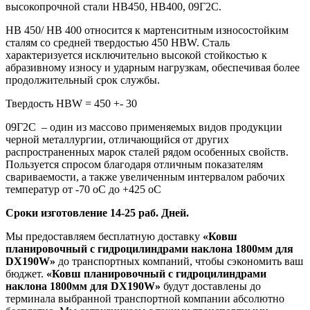
высокопрочной стали HB450, HB400, 09Г2С.
HB 450/ HB 400 относится к мартенситным износостойким
сталям со средней твердостью 450 HBW. Сталь
характеризуется исключительно высокой стойкостью к
абразивному износу и ударным нагрузкам, обеспечивая более
продолжительный срок службы.
Твердость HBW = 450 +- 30
09Г2С – один из массово применяемых видов продукции
черной металлургии, отличающийся от других
распространенных марок сталей рядом особенных свойств.
Пользуется спросом благодаря отличным показателям
свариваемости, а также увеличенным интервалом рабочих
температур от -70 оС до +425 оС
Сроки изготовление 14-25 раб. Дней.
Мы предоставляем бесплатную доставку
«Ковш
планировочный с гидроцилиндрами наклона 1800мм для
DX190W»
до транспортных компаний, чтобы сэкономить ваш
бюджет.
«Ковш планировочный с гидроцилиндрами
наклона 1800мм для DX190W»
будут доставлены до
терминала выбранной транспортной компании абсолютно