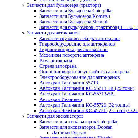
Запчасти для бульдозера (трактора)
Запчасти для Бульдозера Caterpillar
Запчасти для Бульдозера Komatsu
Запчасти для Бульдозера Shantui
Запчасти для бульдозеров (тракторов) Т-130, Т
Запчасти для автокранов
Запчасти грузовой лебедки автокрана
Гидрооборудование для автокранов
Гидроцилиндры для автокранов
Механизм поворота автокрана
Рама автокрана
Стрела автокрана
Опорно-поворотное устройства автокрана
Электрооборудование для автокранов
Автокран Галичанин 55713
Автокран Галичанин КС-55713-1В (25 тонн)
Автокран Галичанин КС-55713-5В
Автокран Ивановец
Автокран Галичанин КС-55729 (32 тонны)
Автокран Челябинец КС-45721 (25 тонн) / 32т
Запчасти для экскаваторов
Запчасти для экскаваторов Caterpillar
Запчасти для экскаваторов Doosan
Датчики Doosan