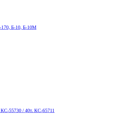
-170, Б-10, Б-10М
 КС-55730 / 40т. КС-65711