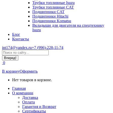
Трубки топливные Isuzu
Трубки топливные CAT
Подшипники CAT
Подшипники Hitachi
Подшипники Komatsu
Вкладыши для двигателя на спецтехнику
Isuzu
Блог
Контакты
int174@yandex.ru
+7 (996)-228-11-74
Страница
Поиск:
WhatsApp
открывается
0
в
новом
В корзину
Оформить
окне
Нет товаров в корзине.
Главная
О компании
Доставка
Оплата
Гарантия и Возврат
Сертификаты