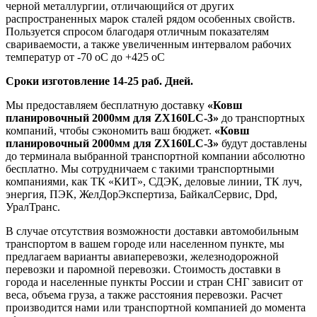
черной металлургии, отличающийся от других
распространенных марок сталей рядом особенных свойств.
Пользуется спросом благодаря отличным показателям
свариваемости, а также увеличенным интервалом рабочих
температур от -70 оС до +425 оС
Сроки изготовление 14-25 раб. Дней.
Мы предоставляем бесплатную доставку
«Ковш
планировочный 2000мм для ZX160LC-3»
до транспортных
компаний, чтобы сэкономить ваш бюджет.
«Ковш
планировочный 2000мм для ZX160LC-3»
будут доставлены
до терминала выбранной транспортной компании абсолютно
бесплатно. Мы сотрудничаем с такими транспортными
компаниями, как ТК «КИТ», СДЭК, деловые линии, ТК луч,
энергия, ПЭК, ЖелДорЭкспертиза, БайкалСервис, Dpd,
УралТранс.
В случае отсутствия возможности доставки автомобильным
транспортом в вашем городе или населенном пункте, мы
предлагаем варианты авиаперевозки, железнодорожной
перевозки и паромной перевозки. Стоимость доставки в
города и населенные пункты России и стран СНГ зависит от
веса, объема груза, а также расстояния перевозки. Расчет
производится нами или транспортной компанией до момента