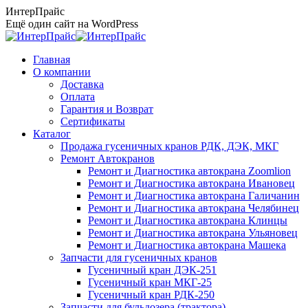
Перейти
ИнтерПрайс
к
Ещё один сайт на WordPress
содержанию
Главная
О компании
Доставка
Оплата
Гарантия и Возврат
Сертификаты
Каталог
Продажа гусеничных кранов РДК, ДЭК, МКГ
Ремонт Автокранов
Ремонт и Диагностика автокрана Zoomlion
Ремонт и Диагностика автокрана Ивановец
Ремонт и Диагностика автокрана Галичанин
Ремонт и Диагностика автокрана Челябинец
Ремонт и Диагностика автокрана Клинцы
Ремонт и Диагностика автокрана Ульяновец
Ремонт и Диагностика автокрана Машека
Запчасти для гусеничных кранов
Гусеничный кран ДЭК-251
Гусеничный кран МКГ-25
Гусеничный кран РДК-250
Запчасти для бульдозера (трактора)