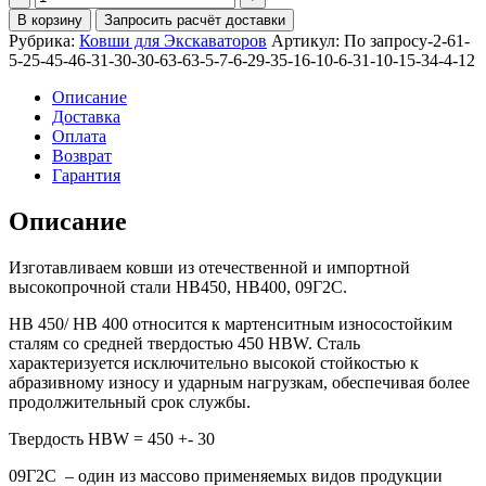
Ковш
В корзину
Запросить расчёт доставки
планировочный
Рубрика:
Ковши для Экскаваторов
Артикул:
По запросу-2-61-
2000мм
5-25-45-46-31-30-30-63-63-5-7-6-29-35-16-10-6-31-10-15-34-4-12
для
ZX160LC-
Описание
3
Доставка
Оплата
Возврат
Гарантия
Описание
Изготавливаем ковши из отечественной и импортной
высокопрочной стали HB450, HB400, 09Г2С.
HB 450/ HB 400 относится к мартенситным износостойким
сталям со средней твердостью 450 HBW. Сталь
характеризуется исключительно высокой стойкостью к
абразивному износу и ударным нагрузкам, обеспечивая более
продолжительный срок службы.
Твердость HBW = 450 +- 30
09Г2С – один из массово применяемых видов продукции