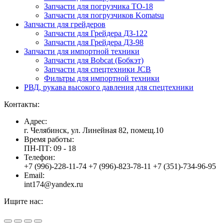
Запчасти для погрузчика ТО-18
Запчасти для погрузчиков Komatsu
Запчасти для грейдеров
Запчасти для Грейдера ДЗ-122
Запчасти для Грейдера ДЗ-98
Запчасти для импортной техники
Запчасти для Bobcat (Бобкэт)
Запчасти для спецтехники JCB
Фильтры для импортной техники
РВД, рукава высокого давления для спецтехники
Контакты:
Адрес:
г. Челябинск, ул. Линейная 82, помещ.10
Время работы:
ПН-ПТ: 09 - 18
Телефон:
+7 (996)-228-11-74 +7 (996)-823-78-11 +7 (351)-734-96-95
Email:
int174@yandex.ru
Ищите нас:
Страница
Страница
Страница
Вверх