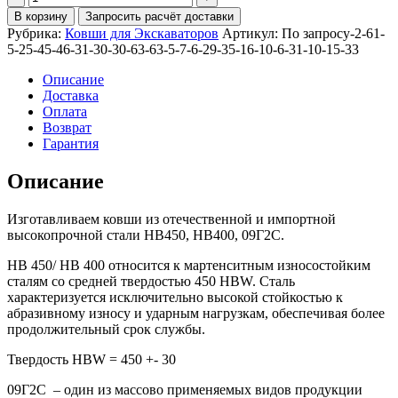
Ковш
В корзину
Запросить расчёт доставки
планировочный
Рубрика:
Ковши для Экскаваторов
Артикул:
По запросу-2-61-
1700мм
5-25-45-46-31-30-30-63-63-5-7-6-29-35-16-10-6-31-10-15-33
для
SOLAR180W-
Описание
V
Доставка
Оплата
Возврат
Гарантия
Описание
Изготавливаем ковши из отечественной и импортной
высокопрочной стали HB450, HB400, 09Г2С.
HB 450/ HB 400 относится к мартенситным износостойким
сталям со средней твердостью 450 HBW. Сталь
характеризуется исключительно высокой стойкостью к
абразивному износу и ударным нагрузкам, обеспечивая более
продолжительный срок службы.
Твердость HBW = 450 +- 30
09Г2С – один из массово применяемых видов продукции