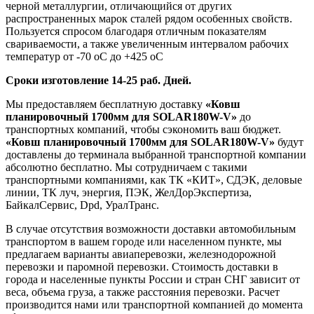
черной металлургии, отличающийся от других
распространенных марок сталей рядом особенных свойств.
Пользуется спросом благодаря отличным показателям
свариваемости, а также увеличенным интервалом рабочих
температур от -70 оС до +425 оС
Сроки изготовление 14-25 раб. Дней.
Мы предоставляем бесплатную доставку
«Ковш
планировочный 1700мм для SOLAR180W-V»
до
транспортных компаний, чтобы сэкономить ваш бюджет.
«Ковш планировочный 1700мм для SOLAR180W-V»
будут
доставлены до терминала выбранной транспортной компании
абсолютно бесплатно. Мы сотрудничаем с такими
транспортными компаниями, как ТК «КИТ», СДЭК, деловые
линии, ТК луч, энергия, ПЭК, ЖелДорЭкспертиза,
БайкалСервис, Dpd, УралТранс.
В случае отсутствия возможности доставки автомобильным
транспортом в вашем городе или населенном пункте, мы
предлагаем варианты авиаперевозки, железнодорожной
перевозки и паромной перевозки. Стоимость доставки в
города и населенные пункты России и стран СНГ зависит от
веса, объема груза, а также расстояния перевозки. Расчет
производится нами или транспортной компанией до момента