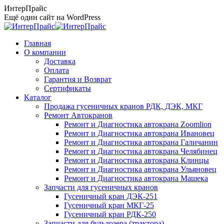
Перейти
ИнтерПрайс
к
Ещё один сайт на WordPress
содержанию
Главная
О компании
Доставка
Оплата
Гарантия и Возврат
Сертификаты
Каталог
Продажа гусеничных кранов РДК, ДЭК, МКГ
Ремонт Автокранов
Ремонт и Диагностика автокрана Zoomlion
Ремонт и Диагностика автокрана Ивановец
Ремонт и Диагностика автокрана Галичанин
Ремонт и Диагностика автокрана Челябинец
Ремонт и Диагностика автокрана Клинцы
Ремонт и Диагностика автокрана Ульяновец
Ремонт и Диагностика автокрана Машека
Запчасти для гусеничных кранов
Гусеничный кран ДЭК-251
Гусеничный кран МКГ-25
Гусеничный кран РДК-250
Запчасти для бульдозера (трактора)