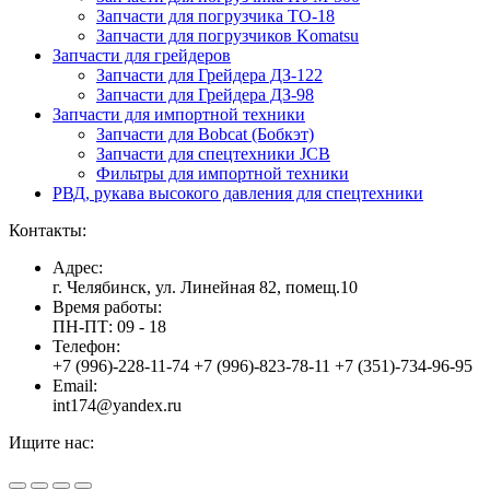
Запчасти для погрузчика ТО-18
Запчасти для погрузчиков Komatsu
Запчасти для грейдеров
Запчасти для Грейдера ДЗ-122
Запчасти для Грейдера ДЗ-98
Запчасти для импортной техники
Запчасти для Bobcat (Бобкэт)
Запчасти для спецтехники JCB
Фильтры для импортной техники
РВД, рукава высокого давления для спецтехники
Контакты:
Адрес:
г. Челябинск, ул. Линейная 82, помещ.10
Время работы:
ПН-ПТ: 09 - 18
Телефон:
+7 (996)-228-11-74 +7 (996)-823-78-11 +7 (351)-734-96-95
Email:
int174@yandex.ru
Ищите нас:
Страница
Страница
Страница
Вверх