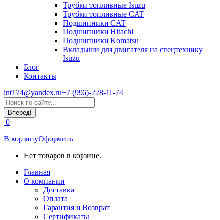
Трубки топливные Isuzu
Трубки топливные CAT
Подшипники CAT
Подшипники Hitachi
Подшипники Komatsu
Вкладыши для двигателя на спецтехнику
Isuzu
Блог
Контакты
int174@yandex.ru
+7 (996)-228-11-74
Страница
Поиск:
WhatsApp
открывается
0
в
новом
В корзину
Оформить
окне
Нет товаров в корзине.
Главная
О компании
Доставка
Оплата
Гарантия и Возврат
Сертификаты