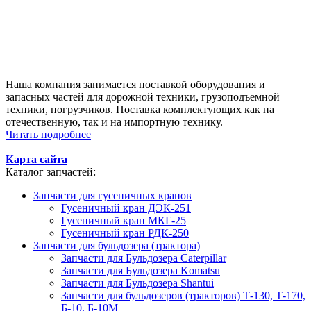
Наша компания занимается поставкой оборудования и
запасных частей для дорожной техники, грузоподъемной
техники, погрузчиков. Поставка комплектующих как на
отечественную, так и на импортную технику.
Читать подробнее
Карта сайта
Каталог запчастей:
Запчасти для гусеничных кранов
Гусеничный кран ДЭК-251
Гусеничный кран МКГ-25
Гусеничный кран РДК-250
Запчасти для бульдозера (трактора)
Запчасти для Бульдозера Caterpillar
Запчасти для Бульдозера Komatsu
Запчасти для Бульдозера Shantui
Запчасти для бульдозеров (тракторов) Т-130, Т-170,
Б-10, Б-10М