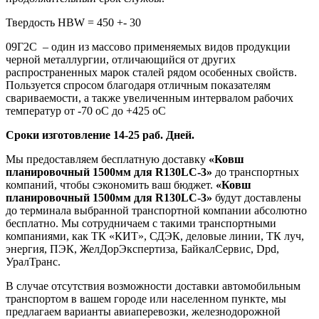
Твердость HBW = 450 +- 30
09Г2С – один из массово применяемых видов продукции
черной металлургии, отличающийся от других
распространенных марок сталей рядом особенных свойств.
Пользуется спросом благодаря отличным показателям
свариваемости, а также увеличенным интервалом рабочих
температур от -70 оС до +425 оС
Сроки изготовление 14-25 раб. Дней.
Мы предоставляем бесплатную доставку
«Ковш
планировочный 1500мм для R130LC-3»
до транспортных
компаний, чтобы сэкономить ваш бюджет.
«Ковш
планировочный 1500мм для R130LC-3»
будут доставлены
до терминала выбранной транспортной компании абсолютно
бесплатно. Мы сотрудничаем с такими транспортными
компаниями, как ТК «КИТ», СДЭК, деловые линии, ТК луч,
энергия, ПЭК, ЖелДорЭкспертиза, БайкалСервис, Dpd,
УралТранс.
В случае отсутствия возможности доставки автомобильным
транспортом в вашем городе или населенном пункте, мы
предлагаем варианты авиаперевозки, железнодорожной