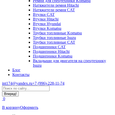
Ремни для спецтехники Komatsu
Натяжители ремня Hitachi
Натяжители ремня CAT
Втулки CAT
Втулки Hitachi
Втулки Hyundai
Втулки Komatsu
Трубки топливные Komatsu
Трубки топливные Isuzu
Трубки топливные CAT
Подшипники CAT
Подшипники Hitachi
Подшипники Komatsu
Вкладыши для двигателя на спецтехнику
Isuzu
Блог
Контакты
int174@yandex.ru
+7 (996)-228-11-74
Страница
Поиск:
WhatsApp
открывается
0
в
новом
В корзину
Оформить
окне