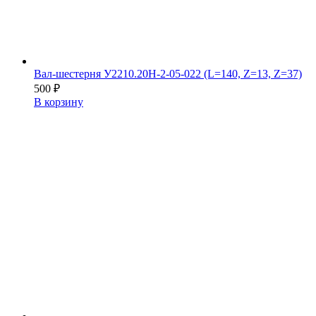
Вал-шестерня У2210.20Н-2-05-022 (L=140, Z=13, Z=37)
500
₽
В корзину