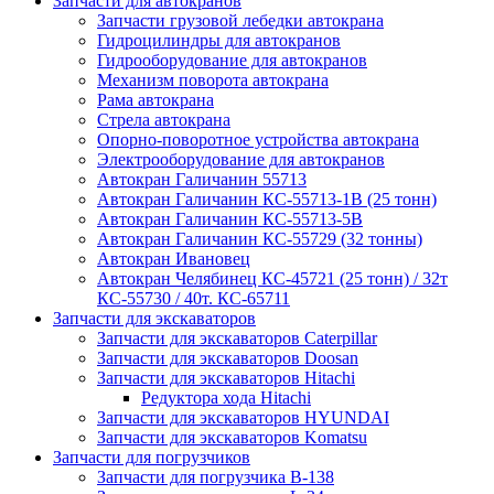
Запчасти для автокранов
Запчасти грузовой лебедки автокрана
Гидроцилиндры для автокранов
Гидрооборудование для автокранов
Механизм поворота автокрана
Рама автокрана
Стрела автокрана
Опорно-поворотное устройства автокрана
Электрооборудование для автокранов
Автокран Галичанин 55713
Автокран Галичанин КС-55713-1В (25 тонн)
Автокран Галичанин КС-55713-5В
Автокран Галичанин КС-55729 (32 тонны)
Автокран Ивановец
Автокран Челябинец КС-45721 (25 тонн) / 32т
КС-55730 / 40т. КС-65711
Запчасти для экскаваторов
Запчасти для экскаваторов Caterpillar
Запчасти для экскаваторов Doosan
Запчасти для экскаваторов Hitachi
Редуктора хода Hitachi
Запчасти для экскаваторов HYUNDAI
Запчасти для экскаваторов Komatsu
Запчасти для погрузчиков
Запчасти для погрузчика B-138