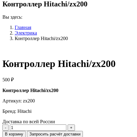
Контроллер Hitachi/zx200
Вы здесь:
Главная
Электрика
Контроллер Hitachi/zx200
Контроллер Hitachi/zx200
500
₽
Контроллер Hitachi/zx200
Артикул: zx200
Бренд: Hitachi
Доставка по всей России
Количество
Контроллер
В корзину
Запросить расчёт доставки