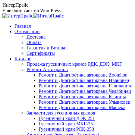
Перейти
ИнтерПрайс
к
Ещё один сайт на WordPress
содержанию
Главная
О компании
Доставка
Оплата
Гарантия и Возврат
Сертификаты
Каталог
Продажа гусеничных кранов РДК, ДЭК, МКГ
Ремонт Автокранов
Ремонт и Диагностика автокрана Zoomlion
Ремонт и Диагностика автокрана Ивановец
Ремонт и Диагностика автокрана Галичанин
Ремонт и Диагностика автокрана Челябинец
Ремонт и Диагностика автокрана Клинцы
Ремонт и Диагностика автокрана Ульяновец
Ремонт и Диагностика автокрана Машека
Запчасти для гусеничных кранов
Гусеничный кран ДЭК-251
Гусеничный кран МКГ-25
Гусеничный кран РДК-250
Запчасти для бульдозера (трактора)