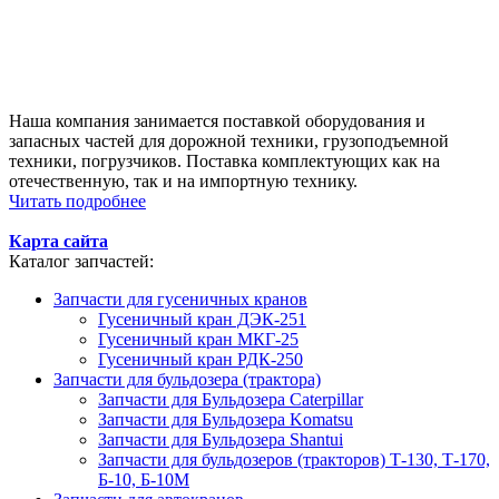
Наша компания занимается поставкой оборудования и
запасных частей для дорожной техники, грузоподъемной
техники, погрузчиков. Поставка комплектующих как на
отечественную, так и на импортную технику.
Читать подробнее
Карта сайта
Каталог запчастей:
Запчасти для гусеничных кранов
Гусеничный кран ДЭК-251
Гусеничный кран МКГ-25
Гусеничный кран РДК-250
Запчасти для бульдозера (трактора)
Запчасти для Бульдозера Caterpillar
Запчасти для Бульдозера Komatsu
Запчасти для Бульдозера Shantui
Запчасти для бульдозеров (тракторов) Т-130, Т-170,
Б-10, Б-10М