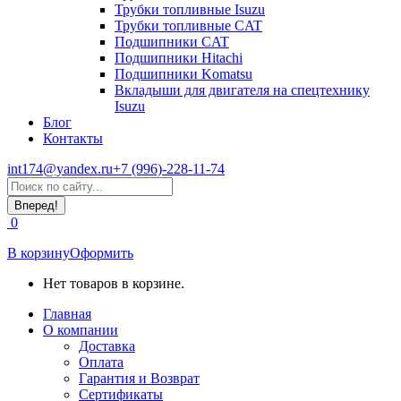
Трубки топливные Isuzu
Трубки топливные CAT
Подшипники CAT
Подшипники Hitachi
Подшипники Komatsu
Вкладыши для двигателя на спецтехнику
Isuzu
Блог
Контакты
int174@yandex.ru
+7 (996)-228-11-74
Страница
Поиск:
WhatsApp
открывается
0
в
новом
В корзину
Оформить
окне
Нет товаров в корзине.
Главная
О компании
Доставка
Оплата
Гарантия и Возврат
Сертификаты