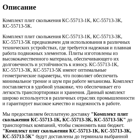
Описание
Комплект плит скольжения КС-55713-1К, КС-55713-3К,
КС-55713-5К.
Комплект плит скольжения КС-55713-1К, КС-55713-3К,
КС-55713-5К предназначен для использования в различных
технических устройствах, где требуется надежная и плавная
работа подвижных элементов. Плиты изготовлены из
высококачественного материала, обеспечивающего их
долговечность и устойчивость к износу. КС-55713-1К,
КС-55713-3К, КС-55713-5К имеют оптимальные
геометрические параметры, что позволяет обеспечить
минимальное трение и шум при работе механизма. Комплект
поставляется в удобной упаковке, что обеспечивает его
легкость транспортировки и хранения. Данный комплект
широко используется в различных отраслях промышленности
и гарантирует высокое качество и надежность в работе.
Мы предоставляем бесплатную доставку
"Комплект плит
скольжения КС-55713-1К, КС-55713-3К, КС-55713-5К"
до
транспортных компаний, чтобы сэкономить ваш бюджет.
"Комплект плит скольжения КС-55713-1К, КС-55713-3К,
КС-55713-5К"
будут доставлены до терминала выбранной