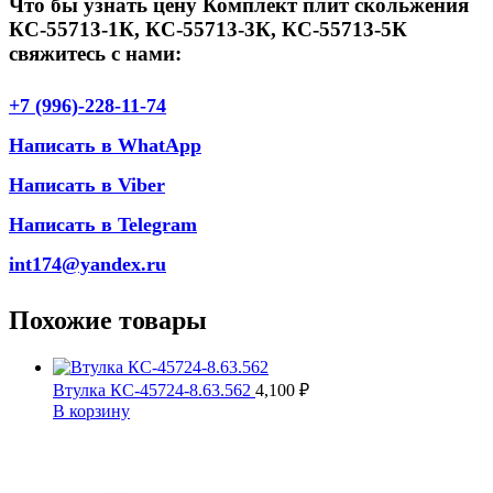
Что бы узнать цену Комплект плит скольжения
КС-55713-1К, КС-55713-3К, КС-55713-5К
свяжитесь с нами:
+7 (996)-228-11-74
Написать в WhatApp
Написать в Viber
Написать в Telegram
int174@yandex.ru
Похожие товары
Втулка КС-45724-8.63.562
4,100
₽
В корзину