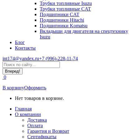
Трубки топливные Isuzu
Трубки топливные CAT
Подшипники CAT
Подшипники Hitachi
Подшипники Komatsu
Вкладыши для двигателя на спецтехнику
Isuzu
Блог
Контакты
int174@yandex.ru
+7 (996)-228-11-74
Страница
Поиск:
WhatsApp
открывается
0
в
новом
В корзину
Оформить
окне
Нет товаров в корзине.
Главная
О компании
Доставка
Оплата
Гарантия и Возврат
Сертификаты