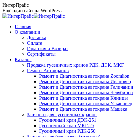
Перейти
ИнтерПрайс
к
Ещё один сайт на WordPress
содержанию
Главная
О компании
Доставка
Оплата
Гарантия и Возврат
Сертификаты
Каталог
Продажа гусеничных кранов РДК, ДЭК, МКГ
Ремонт Автокранов
Ремонт и Диагностика автокрана Zoomlion
Ремонт и Диагностика автокрана Ивановец
Ремонт и Диагностика автокрана Галичанин
Ремонт и Диагностика автокрана Челябинец
Ремонт и Диагностика автокрана Клинцы
Ремонт и Диагностика автокрана Ульяновец
Ремонт и Диагностика автокрана Машека
Запчасти для гусеничных кранов
Гусеничный кран ДЭК-251
Гусеничный кран МКГ-25
Гусеничный кран РДК-250
Запчасти для бульдозера (трактора)