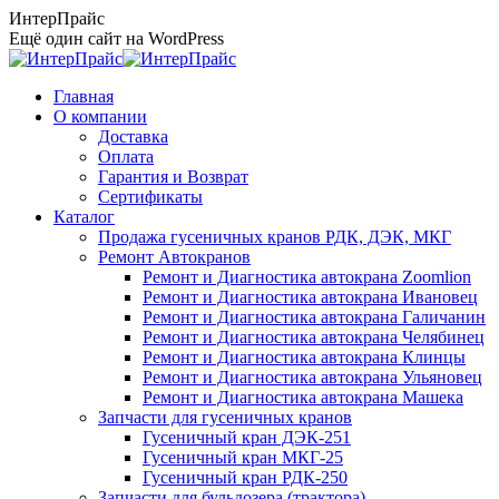
Перейти
ИнтерПрайс
к
Ещё один сайт на WordPress
содержанию
Главная
О компании
Доставка
Оплата
Гарантия и Возврат
Сертификаты
Каталог
Продажа гусеничных кранов РДК, ДЭК, МКГ
Ремонт Автокранов
Ремонт и Диагностика автокрана Zoomlion
Ремонт и Диагностика автокрана Ивановец
Ремонт и Диагностика автокрана Галичанин
Ремонт и Диагностика автокрана Челябинец
Ремонт и Диагностика автокрана Клинцы
Ремонт и Диагностика автокрана Ульяновец
Ремонт и Диагностика автокрана Машека
Запчасти для гусеничных кранов
Гусеничный кран ДЭК-251
Гусеничный кран МКГ-25
Гусеничный кран РДК-250
Запчасти для бульдозера (трактора)