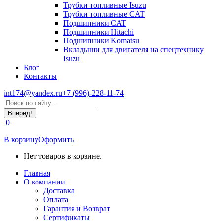
Трубки топливные Isuzu
Трубки топливные CAT
Подшипники CAT
Подшипники Hitachi
Подшипники Komatsu
Вкладыши для двигателя на спецтехнику
Isuzu
Блог
Контакты
int174@yandex.ru
+7 (996)-228-11-74
Страница
Поиск:
WhatsApp
открывается
0
в
новом
В корзину
Оформить
окне
Нет товаров в корзине.
Главная
О компании
Доставка
Оплата
Гарантия и Возврат
Сертификаты