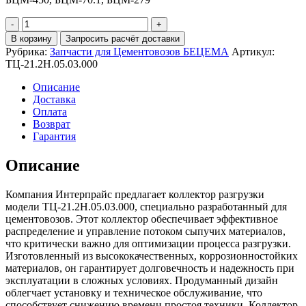
Количество
Коллектор
В корзину
Запросить расчёт доставки
разгрузки
Рубрика:
Запчасти для Цементовозов БЕЦЕМА
Артикул:
ТЦ-21.2Н.05.03.000
ТЦ-21.2Н.05.03.000
Описание
Доставка
Оплата
Возврат
Гарантия
Описание
Компания Интерпрайс предлагает коллектор разгрузки
модели ТЦ-21.2Н.05.03.000, специально разработанный для
цементовозов. Этот коллектор обеспечивает эффективное
распределение и управление потоком сыпучих материалов,
что критически важно для оптимизации процесса разгрузки.
Изготовленный из высококачественных, коррозионностойких
материалов, он гарантирует долговечность и надежность при
эксплуатации в сложных условиях. Продуманный дизайн
облегчает установку и техническое обслуживание, что
способствует снижению времени простоя техники. Коллектор