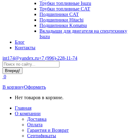
Трубки топливные Isuzu
Трубки топливные CAT
Подшипники CAT
Подшипники Hitachi
Подшипники Komatsu
Вкладыши для двигателя на спецтехнику
Isuzu
Блог
Контакты
int174@yandex.ru
+7 (996)-228-11-74
Страница
Поиск:
WhatsApp
открывается
0
в
новом
В корзину
Оформить
окне
Нет товаров в корзине.
Главная
О компании
Доставка
Оплата
Гарантия и Возврат
Сертификаты