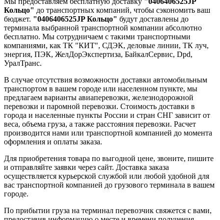
Мы предоставляем бесплатную доставку
"0406406525JP
Кольцо"
до транспортных компаний, чтобы сэкономить ваш
бюджет.
"0406406525JP Кольцо"
будут доставлены до
терминала выбранной транспортной компании абсолютно
бесплатно. Мы сотрудничаем с такими транспортными
компаниями, как ТК "КИТ", СДЭК, деловые линии, ТК луч,
энергия, ПЭК, ЖелДорЭкспертиза, БайкалСервис, Dpd,
УралТранс.
В случае отсутствия возможности доставки автомобильным
транспортом в вашем городе или населенном пункте, мы
предлагаем варианты авиаперевозки, железнодорожной
перевозки и паромной перевозки. Стоимость доставки в
города и населенные пункты России и стран СНГ зависит от
веса, объема груза, а также расстояния перевозки. Расчет
производится нами или транспортной компанией до момента
оформления и оплаты заказа.
Для приобретения товара по выгодной цене, звоните, пишите
и отправляйте заявки через сайт. Доставка заказа
осуществляется курьерской службой или любой удобной для
вас транспортной компанией до грузового терминала в вашем
городе.
По прибытии груза на терминал перевозчик свяжется с вами,
предоставив информацию о месте и времени получения