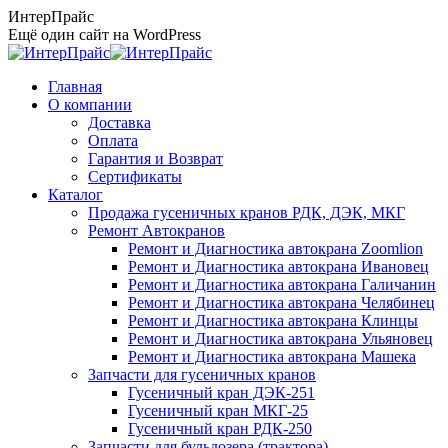
Перейти
ИнтерПрайс
к
Ещё один сайт на WordPress
содержанию
Главная
О компании
Доставка
Оплата
Гарантия и Возврат
Сертификаты
Каталог
Продажа гусеничных кранов РДК, ДЭК, МКГ
Ремонт Автокранов
Ремонт и Диагностика автокрана Zoomlion
Ремонт и Диагностика автокрана Ивановец
Ремонт и Диагностика автокрана Галичанин
Ремонт и Диагностика автокрана Челябинец
Ремонт и Диагностика автокрана Клинцы
Ремонт и Диагностика автокрана Ульяновец
Ремонт и Диагностика автокрана Машека
Запчасти для гусеничных кранов
Гусеничный кран ДЭК-251
Гусеничный кран МКГ-25
Гусеничный кран РДК-250
Запчасти для бульдозера (трактора)