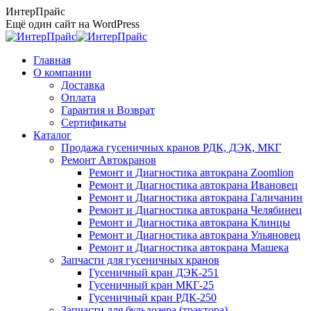
Перейти
ИнтерПрайс
к
Ещё один сайт на WordPress
содержанию
Главная
О компании
Доставка
Оплата
Гарантия и Возврат
Сертификаты
Каталог
Продажа гусеничных кранов РДК, ДЭК, МКГ
Ремонт Автокранов
Ремонт и Диагностика автокрана Zoomlion
Ремонт и Диагностика автокрана Ивановец
Ремонт и Диагностика автокрана Галичанин
Ремонт и Диагностика автокрана Челябинец
Ремонт и Диагностика автокрана Клинцы
Ремонт и Диагностика автокрана Ульяновец
Ремонт и Диагностика автокрана Машека
Запчасти для гусеничных кранов
Гусеничный кран ДЭК-251
Гусеничный кран МКГ-25
Гусеничный кран РДК-250
Запчасти для бульдозера (трактора)