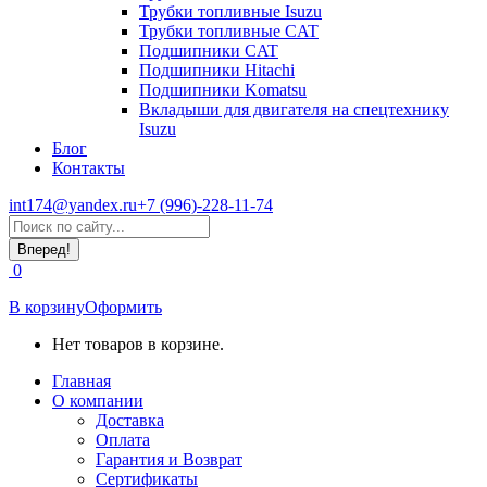
Трубки топливные Isuzu
Трубки топливные CAT
Подшипники CAT
Подшипники Hitachi
Подшипники Komatsu
Вкладыши для двигателя на спецтехнику
Isuzu
Блог
Контакты
int174@yandex.ru
+7 (996)-228-11-74
Страница
Поиск:
WhatsApp
открывается
0
в
новом
В корзину
Оформить
окне
Нет товаров в корзине.
Главная
О компании
Доставка
Оплата
Гарантия и Возврат
Сертификаты