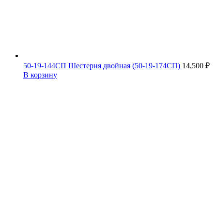
50-19-144СП Шестерня двойная (50-19-174СП)
14,500
₽
В корзину