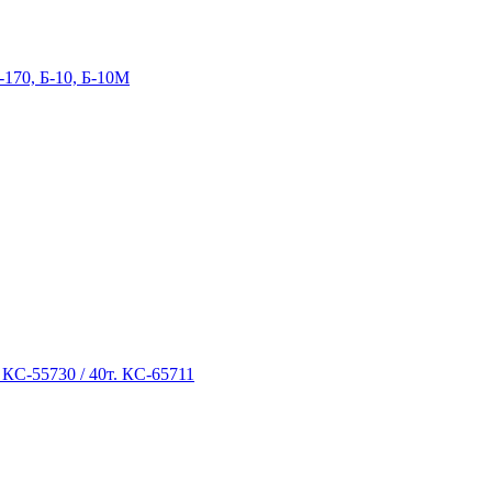
-170, Б-10, Б-10М
 КС-55730 / 40т. КС-65711