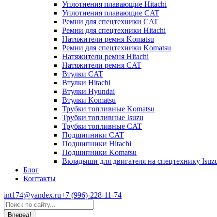
Уплотнения плавающие Hitachi
Уплотнения плавающие CAT
Ремни для спецтехники CAT
Ремни для спецтехники Hitachi
Натяжители ремня Komatsu
Ремни для спецтехники Komatsu
Натяжители ремня Hitachi
Натяжители ремня CAT
Втулки CAT
Втулки Hitachi
Втулки Hyundai
Втулки Komatsu
Трубки топливные Komatsu
Трубки топливные Isuzu
Трубки топливные CAT
Подшипники CAT
Подшипники Hitachi
Подшипники Komatsu
Вкладыши для двигателя на спецтехнику Isuz
Блог
Контакты
int174@yandex.ru
+7 (996)-228-11-74
Страница
Поиск:
WhatsApp