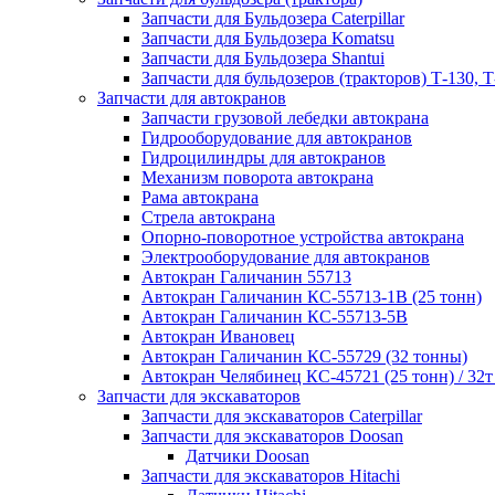
Запчасти для Бульдозера Caterpillar
Запчасти для Бульдозера Komatsu
Запчасти для Бульдозера Shantui
Запчасти для бульдозеров (тракторов) Т-130, Т
Запчасти для автокранов
Запчасти грузовой лебедки автокрана
Гидрооборудование для автокранов
Гидроцилиндры для автокранов
Механизм поворота автокрана
Рама автокрана
Стрела автокрана
Опорно-поворотное устройства автокрана
Электрооборудование для автокранов
Автокран Галичанин 55713
Автокран Галичанин КС-55713-1В (25 тонн)
Автокран Галичанин КС-55713-5В
Автокран Ивановец
Автокран Галичанин КС-55729 (32 тонны)
Автокран Челябинец КС-45721 (25 тонн) / 32т
Запчасти для экскаваторов
Запчасти для экскаваторов Caterpillar
Запчасти для экскаваторов Doosan
Датчики Doosan
Запчасти для экскаваторов Hitachi