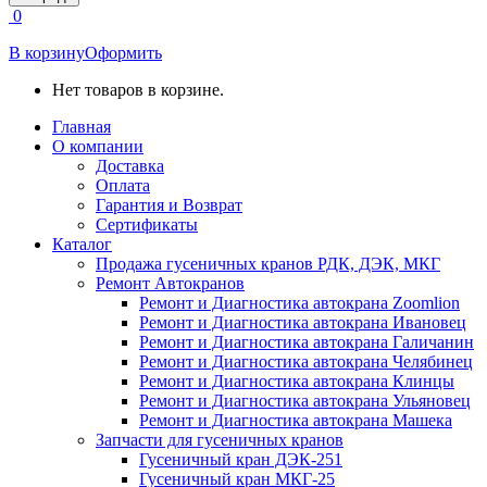
открывается
0
в
новом
В корзину
Оформить
окне
Нет товаров в корзине.
Главная
О компании
Доставка
Оплата
Гарантия и Возврат
Сертификаты
Каталог
Продажа гусеничных кранов РДК, ДЭК, МКГ
Ремонт Автокранов
Ремонт и Диагностика автокрана Zoomlion
Ремонт и Диагностика автокрана Ивановец
Ремонт и Диагностика автокрана Галичанин
Ремонт и Диагностика автокрана Челябинец
Ремонт и Диагностика автокрана Клинцы
Ремонт и Диагностика автокрана Ульяновец
Ремонт и Диагностика автокрана Машека
Запчасти для гусеничных кранов
Гусеничный кран ДЭК-251
Гусеничный кран МКГ-25