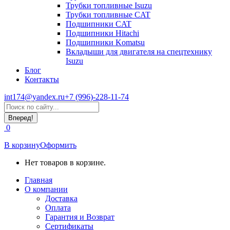
Трубки топливные Isuzu
Трубки топливные CAT
Подшипники CAT
Подшипники Hitachi
Подшипники Komatsu
Вкладыши для двигателя на спецтехнику
Isuzu
Блог
Контакты
int174@yandex.ru
+7 (996)-228-11-74
Страница
Поиск:
WhatsApp
открывается
0
в
новом
В корзину
Оформить
окне
Нет товаров в корзине.
Главная
О компании
Доставка
Оплата
Гарантия и Возврат
Сертификаты