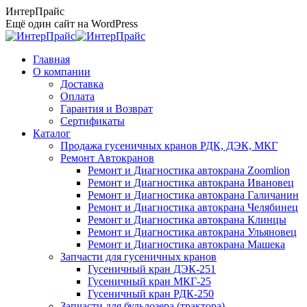
Перейти
ИнтерПрайс
к
Ещё один сайт на WordPress
содержанию
Главная
О компании
Доставка
Оплата
Гарантия и Возврат
Сертификаты
Каталог
Продажа гусеничных кранов РДК, ДЭК, МКГ
Ремонт Автокранов
Ремонт и Диагностика автокрана Zoomlion
Ремонт и Диагностика автокрана Ивановец
Ремонт и Диагностика автокрана Галичанин
Ремонт и Диагностика автокрана Челябинец
Ремонт и Диагностика автокрана Клинцы
Ремонт и Диагностика автокрана Ульяновец
Ремонт и Диагностика автокрана Машека
Запчасти для гусеничных кранов
Гусеничный кран ДЭК-251
Гусеничный кран МКГ-25
Гусеничный кран РДК-250
Запчасти для бульдозера (трактора)