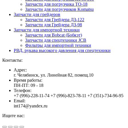
Запчасти для погрузчика ТО-18
Запчасти для погрузчиков Komatsu
Запчасти для грейдеров
Запчасти для Грейдера ДЗ-122
Запчасти для Грейдера ДЗ-98
Запчасти для импортной техники
Запчасти для Bobcat (Бобкэт)
Запчасти для спецтехники JCB
Фильтры для импортной техники
РВД, рукава высокого давления для спецтехники
Контакты:
Адрес:
г. Челябинск, ул. Линейная 82, помещ.10
Время работы:
ПН-ПТ: 09 - 18
Телефон:
+7 (996)-228-11-74 +7 (996)-823-78-11 +7 (351)-734-96-95
Email:
int174@yandex.ru
Ищите нас:
Страница
Страница
Страница
Вверх