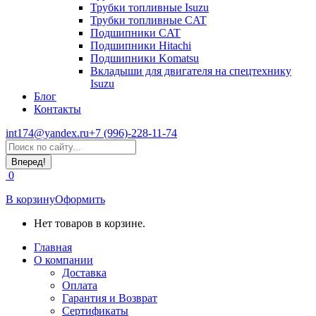
Трубки топливные Isuzu
Трубки топливные CAT
Подшипники CAT
Подшипники Hitachi
Подшипники Komatsu
Вкладыши для двигателя на спецтехнику
Isuzu
Блог
Контакты
int174@yandex.ru
+7 (996)-228-11-74
Страница
Поиск:
WhatsApp
открывается
0
в
новом
В корзину
Оформить
окне
Нет товаров в корзине.
Главная
О компании
Доставка
Оплата
Гарантия и Возврат
Сертификаты