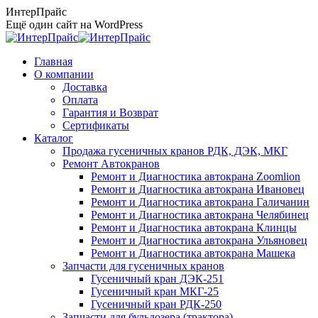
Перейти
ИнтерПрайс
к
Ещё один сайт на WordPress
содержанию
Главная
О компании
Доставка
Оплата
Гарантия и Возврат
Сертификаты
Каталог
Продажа гусеничных кранов РДК, ДЭК, МКГ
Ремонт Автокранов
Ремонт и Диагностика автокрана Zoomlion
Ремонт и Диагностика автокрана Ивановец
Ремонт и Диагностика автокрана Галичанин
Ремонт и Диагностика автокрана Челябинец
Ремонт и Диагностика автокрана Клинцы
Ремонт и Диагностика автокрана Ульяновец
Ремонт и Диагностика автокрана Машека
Запчасти для гусеничных кранов
Гусеничный кран ДЭК-251
Гусеничный кран МКГ-25
Гусеничный кран РДК-250
Запчасти для бульдозера (трактора)