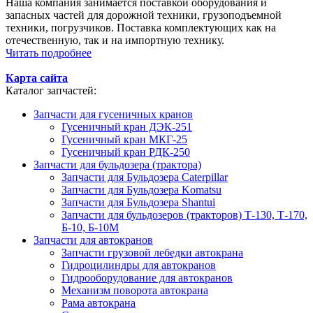
Наша компания занимается поставкой оборудования и
запасных частей для дорожной техники, грузоподъемной
техники, погрузчиков. Поставка комплектующих как на
отечественную, так и на импортную технику.
Читать подробнее
Карта сайта
Каталог запчастей:
Запчасти для гусеничных кранов
Гусеничный кран ДЭК-251
Гусеничный кран МКГ-25
Гусеничный кран РДК-250
Запчасти для бульдозера (трактора)
Запчасти для Бульдозера Caterpillar
Запчасти для Бульдозера Komatsu
Запчасти для Бульдозера Shantui
Запчасти для бульдозеров (тракторов) Т-130, Т-170,
Б-10, Б-10М
Запчасти для автокранов
Запчасти грузовой лебедки автокрана
Гидроцилиндры для автокранов
Гидрооборудование для автокранов
Механизм поворота автокрана
Рама автокрана