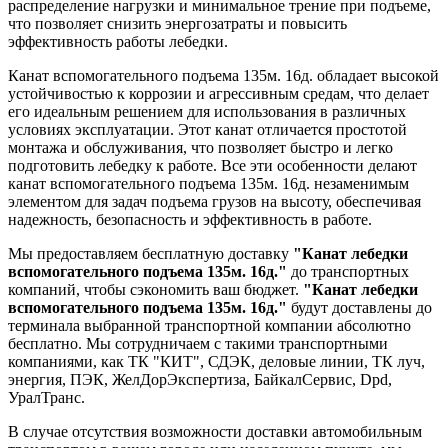
распределение нагрузки и минимальное трение при подъеме,
что позволяет снизить энергозатраты и повысить
эффективность работы лебедки.
Канат вспомогательного подъема 135м. 16д. обладает высокой
устойчивостью к коррозии и агрессивным средам, что делает
его идеальным решением для использования в различных
условиях эксплуатации. Этот канат отличается простотой
монтажа и обслуживания, что позволяет быстро и легко
подготовить лебедку к работе. Все эти особенности делают
канат вспомогательного подъема 135м. 16д. незаменимым
элементом для задач подъема грузов на высоту, обеспечивая
надежность, безопасность и эффективность в работе.
Мы предоставляем бесплатную доставку
"Канат лебедки
вспомогательного подъема 135м. 16д."
до транспортных
компаний, чтобы сэкономить ваш бюджет.
"Канат лебедки
вспомогательного подъема 135м. 16д."
будут доставлены до
терминала выбранной транспортной компании абсолютно
бесплатно. Мы сотрудничаем с такими транспортными
компаниями, как ТК "КИТ", СДЭК, деловые линии, ТК луч,
энергия, ПЭК, ЖелДорЭкспертиза, БайкалСервис, Dpd,
УралТранс.
В случае отсутствия возможности доставки автомобильным