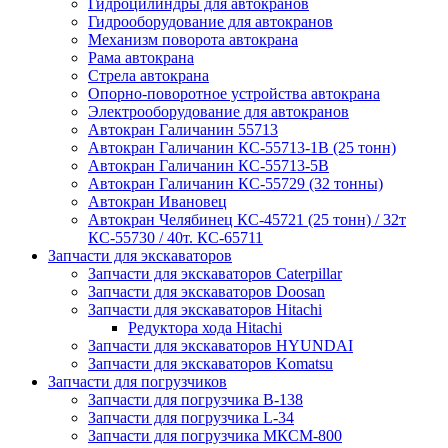
Гидроцилиндры для автокранов
Гидрооборудование для автокранов
Механизм поворота автокрана
Рама автокрана
Стрела автокрана
Опорно-поворотное устройства автокрана
Электрооборудование для автокранов
Автокран Галичанин 55713
Автокран Галичанин КС-55713-1В (25 тонн)
Автокран Галичанин КС-55713-5В
Автокран Галичанин КС-55729 (32 тонны)
Автокран Ивановец
Автокран Челябинец КС-45721 (25 тонн) / 32т
КС-55730 / 40т. КС-65711
Запчасти для экскаваторов
Запчасти для экскаваторов Caterpillar
Запчасти для экскаваторов Doosan
Запчасти для экскаваторов Hitachi
Редуктора хода Hitachi
Запчасти для экскаваторов HYUNDAI
Запчасти для экскаваторов Komatsu
Запчасти для погрузчиков
Запчасти для погрузчика B-138
Запчасти для погрузчика L-34
Запчасти для погрузчика МКСМ-800