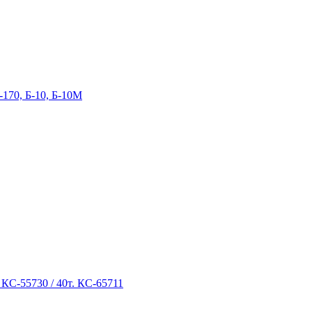
-170, Б-10, Б-10М
 КС-55730 / 40т. КС-65711