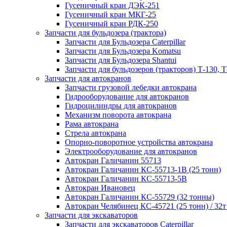
Гусеничный кран ДЭК-251
Гусеничный кран МКГ-25
Гусеничный кран РДК-250
Запчасти для бульдозера (трактора)
Запчасти для Бульдозера Caterpillar
Запчасти для Бульдозера Komatsu
Запчасти для Бульдозера Shantui
Запчасти для бульдозеров (тракторов) Т-130, Т
Запчасти для автокранов
Запчасти грузовой лебедки автокрана
Гидрооборудование для автокранов
Гидроцилиндры для автокранов
Механизм поворота автокрана
Рама автокрана
Стрела автокрана
Опорно-поворотное устройства автокрана
Электрооборудование для автокранов
Автокран Галичанин 55713
Автокран Галичанин КС-55713-1В (25 тонн)
Автокран Галичанин КС-55713-5В
Автокран Ивановец
Автокран Галичанин КС-55729 (32 тонны)
Автокран Челябинец КС-45721 (25 тонн) / 32т
Запчасти для экскаваторов
Запчасти для экскаваторов Caterpillar