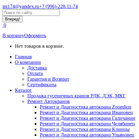
int174@yandex.ru
+7 (996)-228-11-74
Страница
Поиск:
WhatsApp
открывается
0
в
новом
В корзину
Оформить
окне
Нет товаров в корзине.
Главная
О компании
Доставка
Оплата
Гарантия и Возврат
Сертификаты
Каталог
Продажа гусеничных кранов РДК, ДЭК, МКГ
Ремонт Автокранов
Ремонт и Диагностика автокрана Zoomlion
Ремонт и Диагностика автокрана Ивановец
Ремонт и Диагностика автокрана Галичанин
Ремонт и Диагностика автокрана Челябинец
Ремонт и Диагностика автокрана Клинцы
Ремонт и Диагностика автокрана Ульяновец