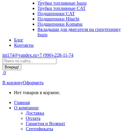
Трубки топливные Isuzu
Трубки топливные CAT
Подшипники CAT
Подшипники Hitachi
Подшипники Komatsu
Вкладыши для двигателя на спецтехнику
Isuzu
Блог
Контакты
int174@yandex.ru
+7 (996)-228-11-74
Страница
Поиск:
WhatsApp
открывается
0
в
новом
В корзину
Оформить
окне
Нет товаров в корзине.
Главная
О компании
Доставка
Оплата
Гарантия и Возврат
Сертификаты