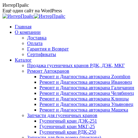
Перейти
ИнтерПрайс
к
Ещё один сайт на WordPress
содержанию
Главная
О компании
Доставка
Оплата
Гарантия и Возврат
Сертификаты
Каталог
Продажа гусеничных кранов РДК, ДЭК, МКГ
Ремонт Автокранов
Ремонт и Диагностика автокрана Zoomlion
Ремонт и Диагностика автокрана Ивановец
Ремонт и Диагностика автокрана Галичанин
Ремонт и Диагностика автокрана Челябинец
Ремонт и Диагностика автокрана Клинцы
Ремонт и Диагностика автокрана Ульяновец
Ремонт и Диагностика автокрана Машека
Запчасти для гусеничных кранов
Гусеничный кран ДЭК-251
Гусеничный кран МКГ-25
Гусеничный кран РДК-250
Запчасти для бульдозера (трактора)