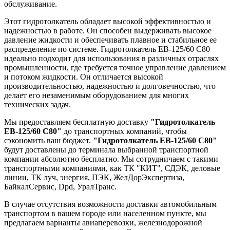
обслуживание.
Этот гидротолкатель обладает высокой эффективностью и
надежностью в работе. Он способен выдерживать высокое
давление жидкости и обеспечивать плавное и стабильное ее
распределение по системе. Гидротолкатель ЕВ-125/60 С80
идеально подходит для использования в различных отраслях
промышленности, где требуется точное управление давлением
и потоком жидкости. Он отличается высокой
производительностью, надежностью и долговечностью, что
делает его незаменимым оборудованием для многих
технических задач.
Мы предоставляем бесплатную доставку
"Гидротолкатель
ЕВ-125/60 С80"
до транспортных компаний, чтобы
сэкономить ваш бюджет.
"Гидротолкатель ЕВ-125/60 С80"
будут доставлены до терминала выбранной транспортной
компании абсолютно бесплатно. Мы сотрудничаем с такими
транспортными компаниями, как ТК "КИТ", СДЭК, деловые
линии, ТК луч, энергия, ПЭК, ЖелДорЭкспертиза,
БайкалСервис, Dpd, УралТранс.
В случае отсутствия возможности доставки автомобильным
транспортом в вашем городе или населенном пункте, мы
предлагаем варианты авиаперевозки, железнодорожной