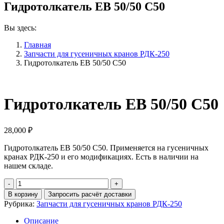
Гидротолкатель EB 50/50 С50
Вы здесь:
Главная
Запчасти для гусеничных кранов РДК-250
Гидротолкатель EB 50/50 С50
Гидротолкатель EB 50/50 С50
28,000
₽
Гидротолкатель EB 50/50 С50. Применяется на гусеничных
кранах РДК-250 и его модификациях. Есть в наличии на
нашем складе.
Количество
Гидротолкатель
В корзину
Запросить расчёт доставки
EB
Рубрика:
Запчасти для гусеничных кранов РДК-250
50/50
С50
Описание