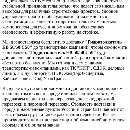
Гидротолкатель EB 50/50 С50 отличается долговечностью и
стабильной производительностью, что делает его идеальным
выбором для различных строительных проектов. Удобное
управление, простота обслуживания и надежность в
эксплуатации делают этот гидротолкатель незаменимым
компонентом для гусеничных кранов, обеспечивая
безопасность и эффективную работу на стройке.
Мы предоставляем бесплатную доставку
"Гидротолкатель
EB 50/50 С50"
до транспортных компаний, чтобы сэкономить
ваш бюджет.
"Гидротолкатель EB 50/50 С50"
будут
доставлены до терминала выбранной транспортной компании
абсолютно бесплатно. Мы сотрудничаем с такими
транспортными компаниями, как ТК "КИТ", СДЭК, деловые
линии, ТК луч, энергия, ПЭК, ЖелДорЭкспертиза,
БайкалСервис, Dpd, УралТранс.
В случае отсутствия возможности доставки автомобильным
транспортом в вашем городе или населенном пункте, мы
предлагаем варианты авиаперевозки, железнодорожной
перевозки и паромной перевозки. Стоимость доставки в
города и населенные пункты России и стран СНГ зависит от
веса, объема груза, а также расстояния перевозки. Расчет
производится нами или транспортной компанией до момента
оформления и оплаты заказа.