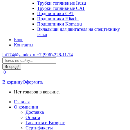
Трубки топливные Isuzu
Трубки топливные CAT
Подшипники CAT
Подшипники Hitachi
Подшипники Komatsu
Вкладыши для двигателя на спецтехнику
Isuzu
Блог
Контакты
int174@yandex.ru
+7 (996)-228-11-74
Страница
Поиск:
WhatsApp
открывается
0
в
новом
В корзину
Оформить
окне
Нет товаров в корзине.
Главная
О компании
Доставка
Оплата
Гарантия и Возврат
Сертификаты