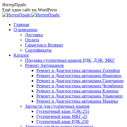
Перейти
ИнтерПрайс
к
Ещё один сайт на WordPress
содержанию
Главная
О компании
Доставка
Оплата
Гарантия и Возврат
Сертификаты
Каталог
Продажа гусеничных кранов РДК, ДЭК, МКГ
Ремонт Автокранов
Ремонт и Диагностика автокрана Zoomlion
Ремонт и Диагностика автокрана Ивановец
Ремонт и Диагностика автокрана Галичанин
Ремонт и Диагностика автокрана Челябинец
Ремонт и Диагностика автокрана Клинцы
Ремонт и Диагностика автокрана Ульяновец
Ремонт и Диагностика автокрана Машека
Запчасти для гусеничных кранов
Гусеничный кран ДЭК-251
Гусеничный кран МКГ-25
Гусеничный кран РДК-250
Запчасти для бульдозера (трактора)