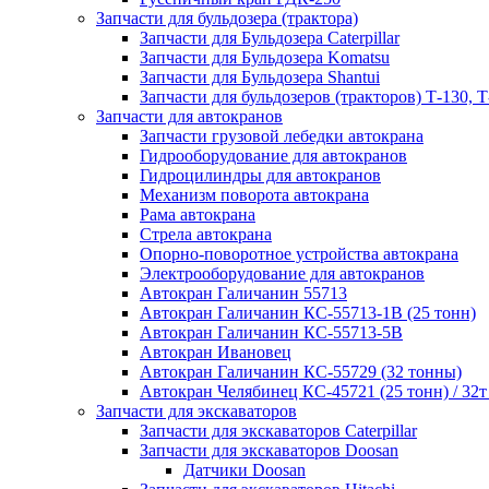
Запчасти для бульдозера (трактора)
Запчасти для Бульдозера Caterpillar
Запчасти для Бульдозера Komatsu
Запчасти для Бульдозера Shantui
Запчасти для бульдозеров (тракторов) Т-130, Т
Запчасти для автокранов
Запчасти грузовой лебедки автокрана
Гидрооборудование для автокранов
Гидроцилиндры для автокранов
Механизм поворота автокрана
Рама автокрана
Стрела автокрана
Опорно-поворотное устройства автокрана
Электрооборудование для автокранов
Автокран Галичанин 55713
Автокран Галичанин КС-55713-1В (25 тонн)
Автокран Галичанин КС-55713-5В
Автокран Ивановец
Автокран Галичанин КС-55729 (32 тонны)
Автокран Челябинец КС-45721 (25 тонн) / 32т
Запчасти для экскаваторов
Запчасти для экскаваторов Caterpillar
Запчасти для экскаваторов Doosan
Датчики Doosan