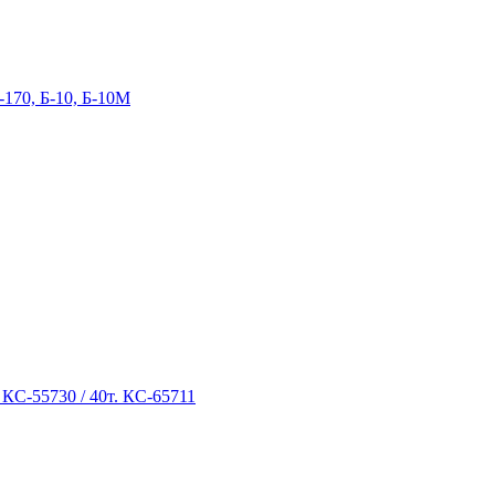
-170, Б-10, Б-10М
 КС-55730 / 40т. КС-65711