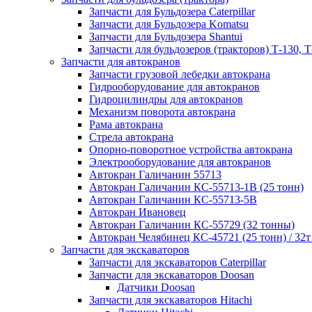
Запчасти для Бульдозера Caterpillar
Запчасти для Бульдозера Komatsu
Запчасти для Бульдозера Shantui
Запчасти для бульдозеров (тракторов) Т-130, Т
Запчасти для автокранов
Запчасти грузовой лебедки автокрана
Гидрооборудование для автокранов
Гидроцилиндры для автокранов
Механизм поворота автокрана
Рама автокрана
Стрела автокрана
Опорно-поворотное устройства автокрана
Электрооборудование для автокранов
Автокран Галичанин 55713
Автокран Галичанин КС-55713-1В (25 тонн)
Автокран Галичанин КС-55713-5В
Автокран Ивановец
Автокран Галичанин КС-55729 (32 тонны)
Автокран Челябинец КС-45721 (25 тонн) / 32т
Запчасти для экскаваторов
Запчасти для экскаваторов Caterpillar
Запчасти для экскаваторов Doosan
Датчики Doosan
Запчасти для экскаваторов Hitachi