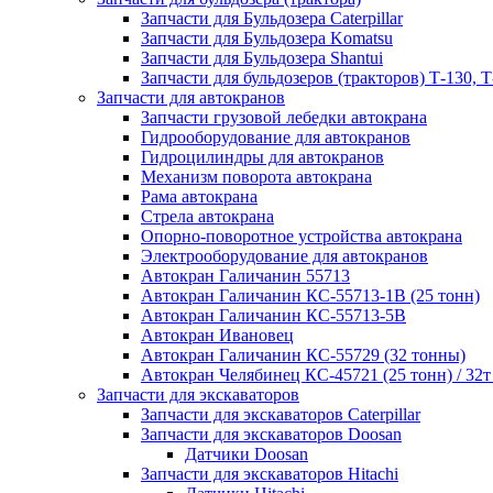
Запчасти для Бульдозера Caterpillar
Запчасти для Бульдозера Komatsu
Запчасти для Бульдозера Shantui
Запчасти для бульдозеров (тракторов) Т-130, Т
Запчасти для автокранов
Запчасти грузовой лебедки автокрана
Гидрооборудование для автокранов
Гидроцилиндры для автокранов
Механизм поворота автокрана
Рама автокрана
Стрела автокрана
Опорно-поворотное устройства автокрана
Электрооборудование для автокранов
Автокран Галичанин 55713
Автокран Галичанин КС-55713-1В (25 тонн)
Автокран Галичанин КС-55713-5В
Автокран Ивановец
Автокран Галичанин КС-55729 (32 тонны)
Автокран Челябинец КС-45721 (25 тонн) / 32т
Запчасти для экскаваторов
Запчасти для экскаваторов Caterpillar
Запчасти для экскаваторов Doosan
Датчики Doosan
Запчасти для экскаваторов Hitachi