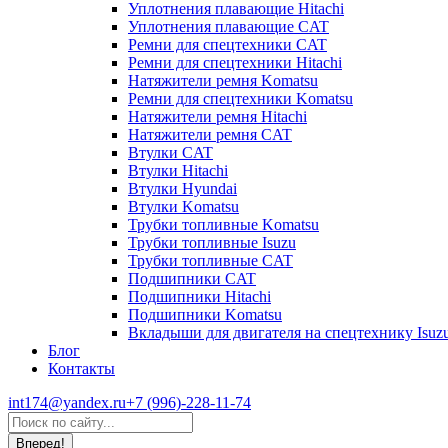
Уплотнения плавающие Hitachi
Уплотнения плавающие CAT
Ремни для спецтехники CAT
Ремни для спецтехники Hitachi
Натяжители ремня Komatsu
Ремни для спецтехники Komatsu
Натяжители ремня Hitachi
Натяжители ремня CAT
Втулки CAT
Втулки Hitachi
Втулки Hyundai
Втулки Komatsu
Трубки топливные Komatsu
Трубки топливные Isuzu
Трубки топливные CAT
Подшипники CAT
Подшипники Hitachi
Подшипники Komatsu
Вкладыши для двигателя на спецтехнику Isuz
Блог
Контакты
int174@yandex.ru
+7 (996)-228-11-74
Страница
Поиск:
WhatsApp