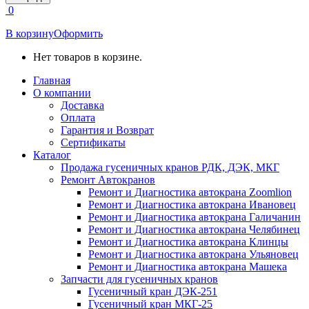
открывается
0
в
новом
В корзину
Оформить
окне
Нет товаров в корзине.
Главная
О компании
Доставка
Оплата
Гарантия и Возврат
Сертификаты
Каталог
Продажа гусеничных кранов РДК, ДЭК, МКГ
Ремонт Автокранов
Ремонт и Диагностика автокрана Zoomlion
Ремонт и Диагностика автокрана Ивановец
Ремонт и Диагностика автокрана Галичанин
Ремонт и Диагностика автокрана Челябинец
Ремонт и Диагностика автокрана Клинцы
Ремонт и Диагностика автокрана Ульяновец
Ремонт и Диагностика автокрана Машека
Запчасти для гусеничных кранов
Гусеничный кран ДЭК-251
Гусеничный кран МКГ-25