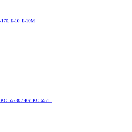
-170, Б-10, Б-10М
 КС-55730 / 40т. КС-65711