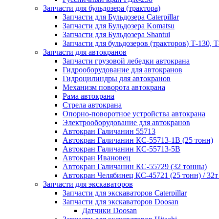
Запчасти для бульдозера (трактора)
Запчасти для Бульдозера Caterpillar
Запчасти для Бульдозера Komatsu
Запчасти для Бульдозера Shantui
Запчасти для бульдозеров (тракторов) Т-130, Т
Запчасти для автокранов
Запчасти грузовой лебедки автокрана
Гидрооборудование для автокранов
Гидроцилиндры для автокранов
Механизм поворота автокрана
Рама автокрана
Стрела автокрана
Опорно-поворотное устройства автокрана
Электрооборудование для автокранов
Автокран Галичанин 55713
Автокран Галичанин КС-55713-1В (25 тонн)
Автокран Галичанин КС-55713-5В
Автокран Ивановец
Автокран Галичанин КС-55729 (32 тонны)
Автокран Челябинец КС-45721 (25 тонн) / 32т
Запчасти для экскаваторов
Запчасти для экскаваторов Caterpillar
Запчасти для экскаваторов Doosan
Датчики Doosan