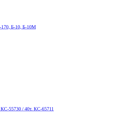
-170, Б-10, Б-10М
 КС-55730 / 40т. КС-65711