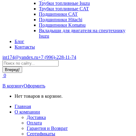
Трубки топливные Isuzu
Трубки топливные CAT
Подшипники CAT
Подшипники Hitachi
Подшипники Komatsu
Вкладыши для двигателя на спецтехнику
Isuzu
Блог
Контакты
int174@yandex.ru
+7 (996)-228-11-74
Страница
Поиск:
WhatsApp
открывается
0
в
новом
В корзину
Оформить
окне
Нет товаров в корзине.
Главная
О компании
Доставка
Оплата
Гарантия и Возврат
Сертификаты