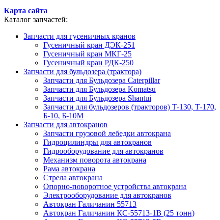
Карта сайта
Каталог запчастей:
Запчасти для гусеничных кранов
Гусеничный кран ДЭК-251
Гусеничный кран МКГ-25
Гусеничный кран РДК-250
Запчасти для бульдозера (трактора)
Запчасти для Бульдозера Caterpillar
Запчасти для Бульдозера Komatsu
Запчасти для Бульдозера Shantui
Запчасти для бульдозеров (тракторов) Т-130, Т-170,
Б-10, Б-10М
Запчасти для автокранов
Запчасти грузовой лебедки автокрана
Гидроцилиндры для автокранов
Гидрооборудование для автокранов
Механизм поворота автокрана
Рама автокрана
Стрела автокрана
Опорно-поворотное устройства автокрана
Электрооборудование для автокранов
Автокран Галичанин 55713
Автокран Галичанин КС-55713-1В (25 тонн)