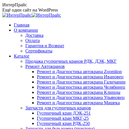
Перейти
ИнтерПрайс
к
Ещё один сайт на WordPress
содержанию
Главная
О компании
Доставка
Оплата
Гарантия и Возврат
Сертификаты
Каталог
Продажа гусеничных кранов РДК, ДЭК, МКГ
Ремонт Автокранов
Ремонт и Диагностика автокрана Zoomlion
Ремонт и Диагностика автокрана Ивановец
Ремонт и Диагностика автокрана Галичанин
Ремонт и Диагностика автокрана Челябинец
Ремонт и Диагностика автокрана Клинцы
Ремонт и Диагностика автокрана Ульяновец
Ремонт и Диагностика автокрана Машека
Запчасти для гусеничных кранов
Гусеничный кран ДЭК-251
Гусеничный кран МКГ-25
Гусеничный кран РДК-250
Запчасти для бульдозера (трактора)